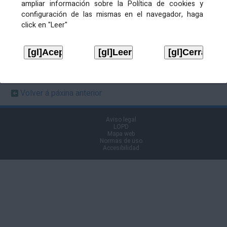
ampliar información sobre la Política de cookies y
configuración de las mismas en el navegador, haga
click en "Leer"
Ficheiros de publicación
Actividade Corporativa.
Convocatoria de Xunta de
Descargar
Goberno Local extraordinaria
Extracto XGLE 22/11/2019
e urxente para o 22.11.2019
Descargar
Volver á páxina anterior
Aviso legal
LOPD
Mapa web
Normas de uso
Accesibilidad