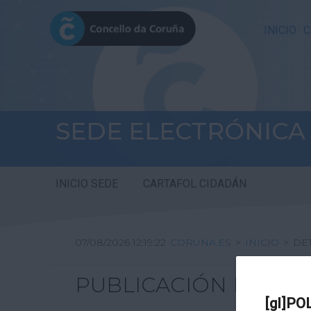
INICIO
C
SEDE ELECTRÓNICA
INICIO SEDE
CARTAFOL CIDADÁN
07/08/2026 12:19:22
CORUNA.ES
>
INICIO
>
DE
PUBLICACIÓN DE TA
[gl]PO