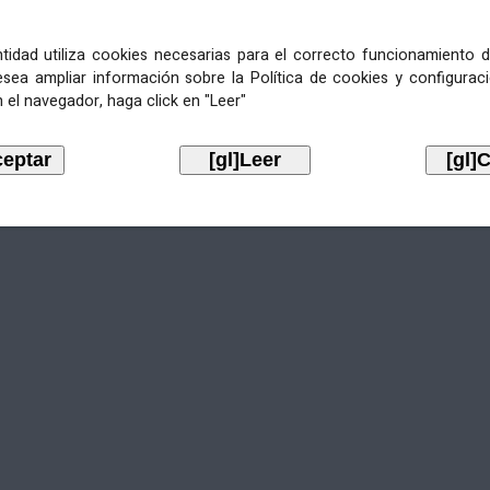
entidad utiliza cookies necesarias para el correcto funcionamiento d
esea ampliar información sobre la Política de cookies y configurac
Aviso legal
LOPD
Mapa web
Normas de uso
Accesibilidad
 el navegador, haga click en "Leer"