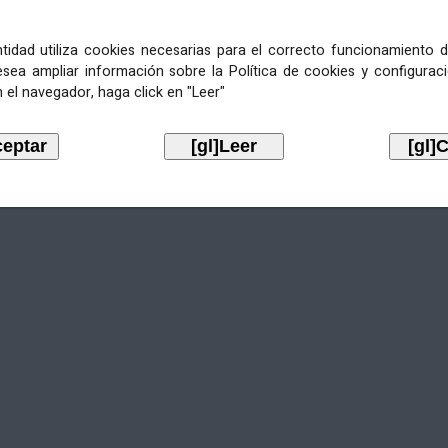
entidad utiliza cookies necesarias para el correcto funcionamiento d
esea ampliar información sobre la Política de cookies y configurac
Aviso legal
LOPD
Mapa web
Normas de uso
Accesibilidad
 el navegador, haga click en "Leer"