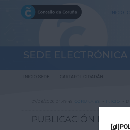
INICIO
C
SEDE ELECTRÓNICA
INICIO SEDE
CARTAFOL CIDADÁN
07/08/2026 04:49:49
CORUNA.ES
>
INICIO
>
D
PUBLICACIÓN DE TA
[gl]PO