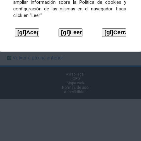
ampliar información sobre la Política de cookies y
configuración de las mismas en el navegador, haga
click en "Leer"
Ficheiros de publicación
ALCALDÍA. Decreto cambio de
hora Xunta Goberno Local
Descargar
ordinaria do 30.12.2020
Extracto XGL 30 de decembro
de 2020
Descargar
Volver á páxina anterior
Aviso legal
LOPD
Mapa web
Normas de uso
Accesibilidad