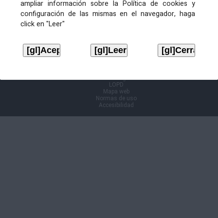
Ficheiros de publicación
ampliar información sobre la Política de cookies y
configuración de las mismas en el navegador, haga
click en "Leer"
ANUNCIO
Descargar
Volver á páxina anterior
Aviso legal
LOPD
Mapa web
Normas de uso
Accesibilidad