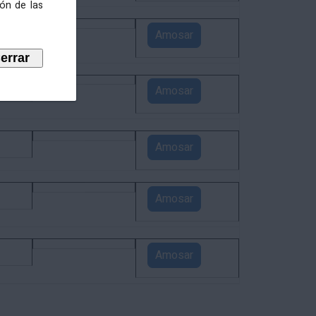
ión de las
4
Amosar
3
Amosar
1
Amosar
1
Amosar
1
Amosar