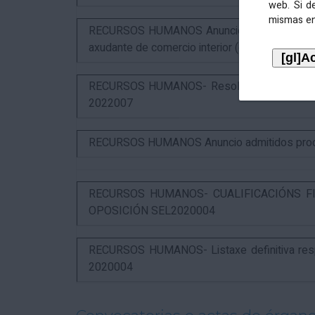
web. Si d
mismas en
RECURSOS HUMANOS Anuncio puntuación defin
axudante de comercio interior (estabilización)
RECURSOS HUMANOS- Resolución das alegaci
2022007
RECURSOS HUMANOS Anuncio admitidos proces
RECURSOS HUMANOS- CUALIFICACIÓNS FI
OPOSICIÓN SEL2020004
RECURSOS HUMANOS- Listaxe definitiva respo
2020004