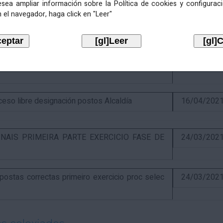
esea ampliar información sobre la Política de cookies y configurac
 el navegador, haga click en "Leer"
itiva concurso e anuncio final do proceso de
19/02/202
óns ao segundo exercicio proceso selectivo
17/04/202
o libre designación postos Alcaldía
16/04/202
NAIS PRIMEIRA PARTE EXERCICIO FASE DE
24/03/202
stas correctas primeiro exercicio proc selec
24/03/202