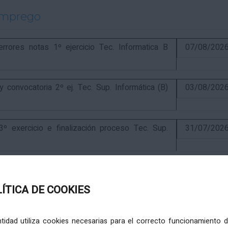
emprego
ores notas 1º ejercicio Tec. Informatica B
07/08/202
onvocatoria 2º ej. Tec. Sup. Informática (B)
03/08/202
exercicio e finalización proceso Tec. Sup.
31/07/202
ercicio e anuncio final proceso elaboración
24/07/202
LÍTICA DE COOKIES
ercicio e puntuación provisional de concurso
10/07/202
entidad utiliza cookies necesarias para el correcto funcionamiento d