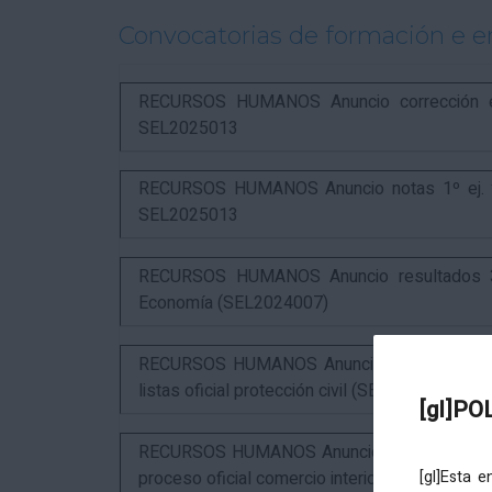
Convocatorias de formación e 
RECURSOS HUMANOS Anuncio corrección err
SEL2025013
RECURSOS HUMANOS Anuncio notas 1º ej. y c
SEL2025013
RECURSOS HUMANOS Anuncio resultados 3º 
Economía (SEL2024007)
RECURSOS HUMANOS Anuncio resultados 1º ex
listas oficial protección civil (SEL2026016)
[gl]PO
RECURSOS HUMANOS Anuncio resultados 2º ex
proceso oficial comercio interior (SEL2023015
[gl]Esta 