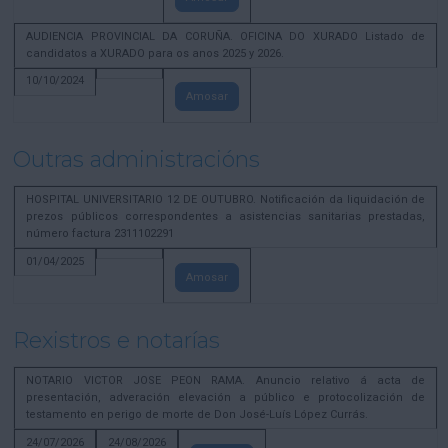
AUDIENCIA PROVINCIAL DA CORUÑA. OFICINA DO XURADO Listado de
candidatos a XURADO para os anos 2025 y 2026.
10/10/2024
Amosar
Outras administracións
HOSPITAL UNIVERSITARIO 12 DE OUTUBRO. Notificación da liquidación de
prezos públicos correspondentes a asistencias sanitarias prestadas,
número factura 2311102291
01/04/2025
Amosar
Rexistros e notarías
NOTARIO VICTOR JOSE PEON RAMA. Anuncio relativo á acta de
presentación, adveración elevación a público e protocolización de
testamento en perigo de morte de Don José-Luís López Currás.
24/07/2026
24/08/2026