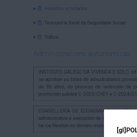
Rexistros e notarías
Tesourería Xeral da Seguridade Social
Tráfico
Administracions autonomicas
INSTITUTO GALEGO DA VIVENDA E SOLO. Infor
se aproban as listas de adxudicatarios provi
de 36 años, do proceso de selección de p
promoción pública C-2023/CH01 e C-2024/0
CONSELLERÍA DE ECONOMÍA E INDUSTRIA. An
administrativa e execución de instalacións pa
na rúa Newton no término municipal da Coruña
[gl]PO