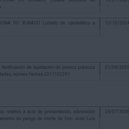
CINA DO XURADO. Listaxe definitiva de
10/01/202
6
INA DO XURADO Listado de candidatos a
10/10/202
ificación da liquidación de prezos públicos
01/04/202
estadas, número factura 2311102291
elativo á acta de presentación, adveración
24/07/202
estamento en perigo de morte de Don José-Luís