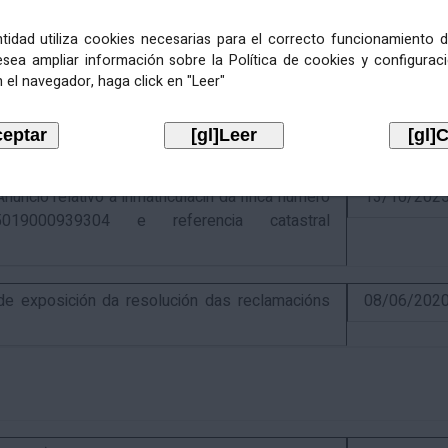
entidad utiliza cookies necesarias para el correcto funcionamiento d
esea ampliar información sobre la Política de cookies y configurac
 el navegador, haga click en "Leer"
ativo á recadación das cotas estatais e
21/07/202
Económicas de 2026, cuxa xestión recadatoria
n Tributaria.
io relativo á inmatriculacin da finca número
13/10/202
019000939304 e referencia catastral
 exposición da resolución das reclamacións
08/06/202