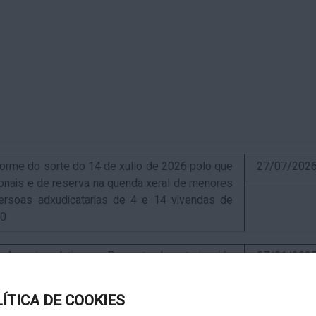
me do sorte do 14 de xullo de 2026 polo que
27/07/202
sionais e de reserva na quenda xeral de menores
ersoas adxudicatarias de 4 e 14 vivendas de
10
uncio relativo ao Proxecto de autorización
07/01/202
ra a instalación de nova ERM 16/4 Q.9000-D sita
, exp. IN627A 2024/4-1
LÍTICA DE COOKIES