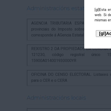
Administracións estatais
[gl]Esta 
web. Si d
mismas en
AGENCIA TRIBUTARIA ESPAÑOLA. Aviso rel
provinciais do Imposto sobre Actividades 
corresponde á AGencia Estatal de Administració
REXISTRO 2 DA PROPIEDADE DA CORUÑA. Anunc
121230, código registral único 15
15900A014001930000YR
OFICINA DO CENSO ELECTORAL. Listaxes de
para o CER e o CERA
Administracións locais