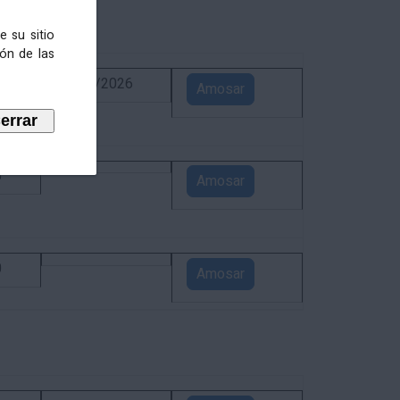
e su sitio
ión de las
6
02/09/2026
Amosar
5
Amosar
0
Amosar