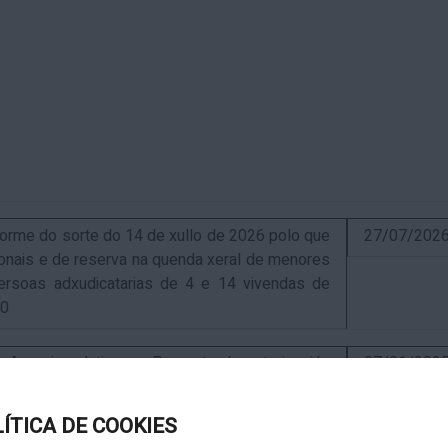
me do sorte do 14 de xullo de 2026 polo que
27/07/202
sionais e de reserva na quenda xeral de menores
ersoas adxudicatarias de 4 e 14 vivendas de
10
uncio relativo ao Proxecto de autorización
07/01/202
ra a instalación de nova ERM 16/4 Q.9000-D sita
, exp. IN627A 2024/4-1
LÍTICA DE COOKIES