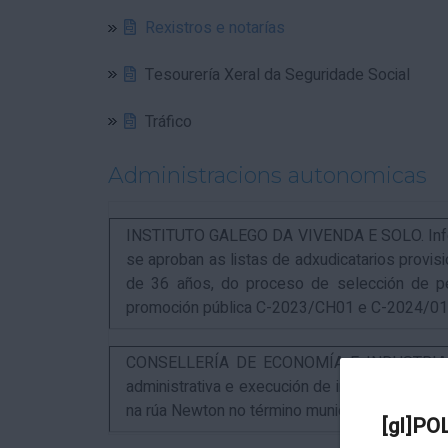
Rexistros e notarías
Tesourería Xeral da Seguridade Social
Tráfico
Administracions autonomicas
INSTITUTO GALEGO DA VIVENDA E SOLO. Infor
se aproban as listas de adxudicatarios provi
de 36 años, do proceso de selección de p
promoción pública C-2023/CH01 e C-2024/0
CONSELLERÍA DE ECONOMÍA E INDUSTRIA. An
administrativa e execución de instalacións pa
na rúa Newton no término municipal da Coruña
[gl]PO