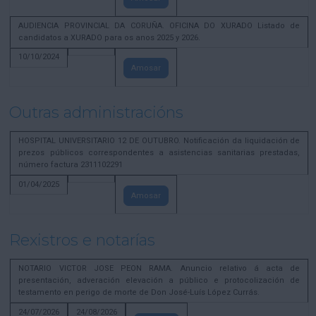
AUDIENCIA PROVINCIAL DA CORUÑA. OFICINA DO XURADO Listado de
candidatos a XURADO para os anos 2025 y 2026.
10/10/2024
Amosar
Outras administracións
HOSPITAL UNIVERSITARIO 12 DE OUTUBRO. Notificación da liquidación de
prezos públicos correspondentes a asistencias sanitarias prestadas,
número factura 2311102291
01/04/2025
Amosar
Rexistros e notarías
NOTARIO VICTOR JOSE PEON RAMA. Anuncio relativo á acta de
presentación, adveración elevación a público e protocolización de
testamento en perigo de morte de Don José-Luís López Currás.
24/07/2026
24/08/2026