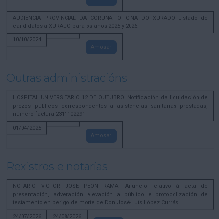
AUDIENCIA PROVINCIAL DA CORUÑA. OFICINA DO XURADO Listado de
candidatos a XURADO para os anos 2025 y 2026.
10/10/2024
Amosar
Outras administracións
HOSPITAL UNIVERSITARIO 12 DE OUTUBRO. Notificación da liquidación de
prezos públicos correspondentes a asistencias sanitarias prestadas,
número factura 2311102291
01/04/2025
Amosar
Rexistros e notarías
NOTARIO VICTOR JOSE PEON RAMA. Anuncio relativo á acta de
presentación, adveración elevación a público e protocolización de
testamento en perigo de morte de Don José-Luís López Currás.
24/07/2026
24/08/2026