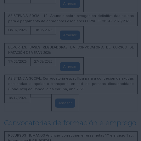
Amosar
ASISTENCIA SOCIAL. 12_ Anuncio sobre revogación definitiva das axudas
para o pagamento de comedores escolares CURSO ESCOLAR 2025/2026
08/07/2026
10/08/2026
Amosar
DEPORTES. BASES REGULADORAS DA CONVOCATORIA DE CURSOS DE
NATACIÓN DE VERÁN 2026
17/06/2026
27/08/2026
Amosar
ASISTENCIA SOCIAL. Convocatoria específica para a concesión de axudas
destinadas a apoiar o transporte en taxi de persoas discapacidade
(Bono-Taxi) do Concello da Coruña, año 2025
18/12/2024
Amosar
Convocatorias de formación e emprego
RECURSOS HUMANOS Anuncio corrección errores notas 1º ejercicio Tec.
Informatica B SEL2025013