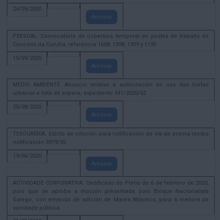
24/09/2020
Amosar
PERSOAL. Convocatoria de cobertura temporal de postos de traballo do
Concello da Coruña, referencia 1608, 1398, 1399 y 1135
15/09/2020
Amosar
MEDIO AMBIENTE. Anuncio relativo á autorización do uso das hortas
urbanas e lista de espera, expediente 541/2020/62
20/08/2020
Amosar
TESOURERÍA. Edicto de citación para notificación de vía de prema recibo
notificación 3979/55
19/06/2020
Amosar
ACTIVIDADE CORPORATIVA. Certificado do Pleno do 6 de febreiro de 2020,
polo que se aproba a moción presentada polo Bloque Nacionalista
Galego, con emenda de adición de Marea Atlántica, para a mellora da
sanidade pública.