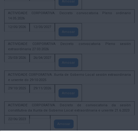
Amosar
ACTIVIDADE CORPORATIVA. Decreto convocatoria Pleno ordinario
14.05.2026
12/05/2026
12/05/2027
Amosar
ACTIVIDADE CORPORATIVA Decreto convocatoria Pleno sesión
extraordinaria 27.03.2026
25/03/2026
26/04/2027
Amosar
ACTIVIDADE CORPORATIVA. Xunta de Goberno Local sesión extraordinaria
e urxente do 29-10-2025
29/10/2025
29/11/2026
Amosar
ACTIVIDADE CORPORATIVA. Decreto de convocatoria da sesión
constitutiva da Xunta de Goberno Local extraordinaria e urxente 21.6.2023
22/06/2023
Amosar
Xunta de Goberno Local extraordinaria e urxente 01.08.2022