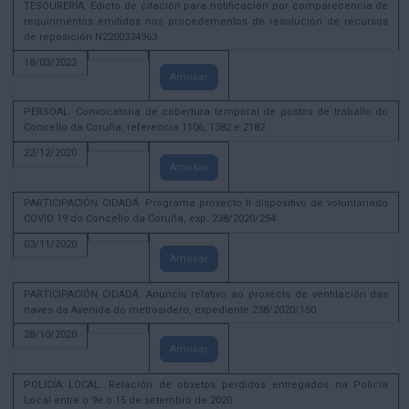
TESOURERÍA. Edicto de citación para notificación por comparecencia de
requirimentos emitidos nos procedementos de resolución de recursos
de reposición N2200334963
18/03/2022
Amosar
PERSOAL. Convocatoria de cobertura temporal de postos de traballo do
Concello da Coruña, referencia 1106, 1382 e 2182
22/12/2020
Amosar
PARTICIPACIÓN CIDADÁ. Programa proxecto II dispositivo de voluntariado
COVID 19 do Concello da Coruña, exp. 238/2020/254
03/11/2020
Amosar
PARTICIPACIÓN CIDADÁ. Anuncio relativo ao proxecto de ventilación das
naves da Avenida do metrosidero, expediente 238/2020/150
28/10/2020
Amosar
POLICÍA LOCAL. Relación de obxetos perdidos entregados na Policía
Local entre o 9e o 15 de setembro de 2020