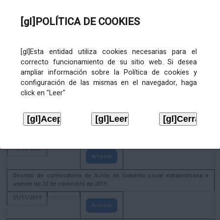
02/08/2022
[gl]POLÍTICA DE COOKIES
Amosar
ACTIVIDADE CORPORATIVA. Xunta de Goberno Local do 30 de decembro
de 2020
[gl]Esta entidad utiliza cookies necesarias para el
28/12/2020
correcto funcionamiento de su sitio web. Si desea
Amosar
ampliar información sobre la Política de cookies y
configuración de las mismas en el navegador, haga
ACTIVIDADE CORPORATIVA. Extracto do Pleno ordinario de data 2.7.2020
click en "Leer"
08/07/2020
Amosar
ACTIVIDADE CORPORATIVA. Extracto da Xunta de Goberno Local de 17 de
xuño de 2020
18/06/2020
Amosar
Decreto de convocatoria de Xunta de Goberno Local extraordinaria e
urxente do 22 de novembro de 2019
21/11/2019
Amosar