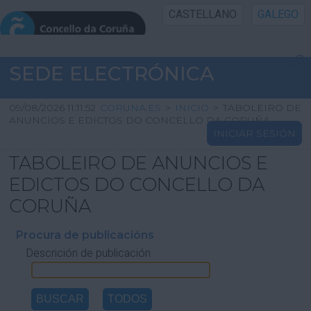
CASTELLANO
GALEGO
INICIO SEDE
SEDE ELECTRÓNICA
INICIO
09/08/2026 11:11:52
CORUNA.ES
>
INICIO
>
TABOLEIRO DE
ANUNCIOS E EDICTOS DO CONCELLO DA CORUÑA
INICIAR SESIÓN
INFORMACIÓN PÚBLICA
TABOLEIRO DE ANUNCIOS E
CARTAFOL CIDADÁN
EDICTOS DO CONCELLO DA
CORUÑA
UTILIDADES
Procura de publicacións
Descrición de publicación
AXUDA