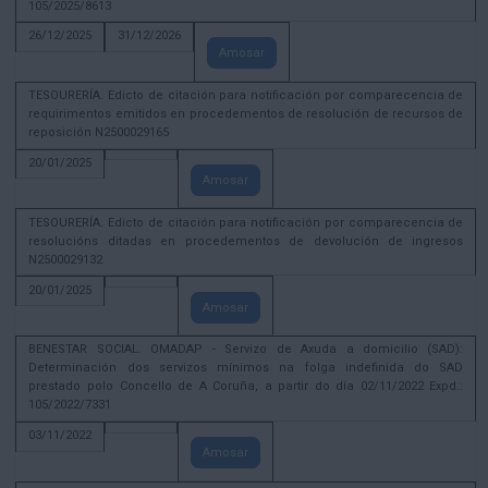
105/2025/8613
26/12/2025
31/12/2026
Amosar
TESOURERÍA. Edicto de citación para notificación por comparecencia de
requirimentos emitidos en procedementos de resolución de recursos de
reposición N2500029165
20/01/2025
Amosar
TESOURERÍA. Edicto de citación para notificación por comparecencia de
resolucións ditadas en procedementos de devolución de ingresos
N2500029132
20/01/2025
Amosar
BENESTAR SOCIAL. OMADAP - Servizo de Axuda a domicilio (SAD):
Determinación dos servizos mínimos na folga indefinida do SAD
prestado polo Concello de A Coruña, a partir do día 02/11/2022 Expd.:
105/2022/7331
03/11/2022
Amosar