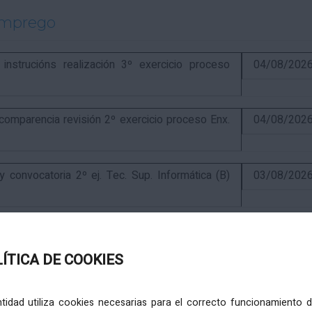
emprego
strucións realización 3º exercicio proceso
04/08/202
parencia revisión 2º exercicio proceso Enx.
04/08/202
onvocatoria 2º ej. Tec. Sup. Informática (B)
03/08/202
exercicio e finalización proceso Tec. Sup.
31/07/202
LÍTICA DE COOKIES
ercicio e anuncio final proceso elaboración
24/07/202
entidad utiliza cookies necesarias para el correcto funcionamiento d