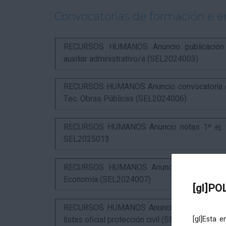
Convocatorias de formación e 
RECURSOS HUMANOS Anuncio publicación in
auxiliar administrativo/a (SEL2024003)
RECURSOS HUMANOS Anuncio convocatoria com
Tec. Obras Públicas (SEL2024006)
RECURSOS HUMANOS Anuncio notas 1º ej. y c
SEL2025013
RECURSOS HUMANOS Anuncio resultados 3º 
Economía (SEL2024007)
[gl]PO
RECURSOS HUMANOS Anuncio resultados 1º ex
listas oficial protección civil (SEL2026016)
[gl]Esta 