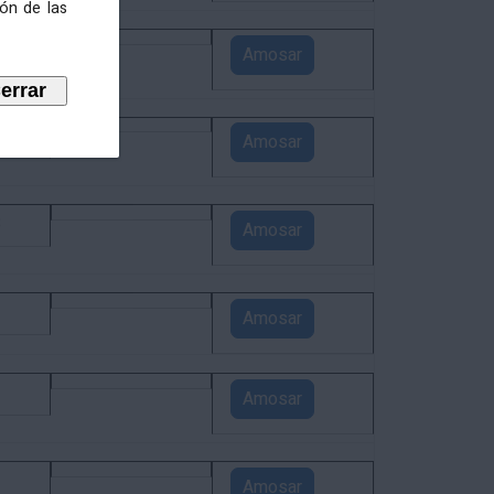
ión de las
5
Amosar
4
Amosar
3
Amosar
1
Amosar
1
Amosar
1
Amosar