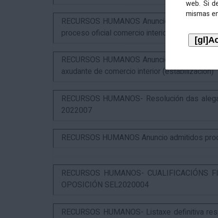
web. Si d
mismas en
RECURSOS HUMANOS Anuncio resultados 2º ex
proceso oficial comercio interior (SEL2023015
RECURSOS HUMANOS Anuncio puntuación defin
axudante de comercio interior (estabilización)
RECURSOS HUMANOS- Resolución das alegaci
2022007
RECURSOS HUMANOS Anuncio admitidos proces
RECURSOS HUMANOS- CUALIFICACIÓNS FI
OPOSICIÓN SEL2020004
RECURSOS HUMANOS- Listaxe definitiva respo