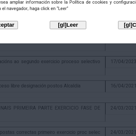
esea ampliar información sobre la Política de cookies y configurac
 el navegador, haga click en "Leer"
ercicio e puntuación provisional de concurso
10/07/202
itiva concurso e anuncio final do proceso de
19/02/202
óns ao segundo exercicio proceso selectivo
17/04/202
o libre designación postos Alcaldía
16/04/202
NAIS PRIMEIRA PARTE EXERCICIO FASE DE
24/03/202
stas correctas primeiro exercicio proc selec
24/03/202