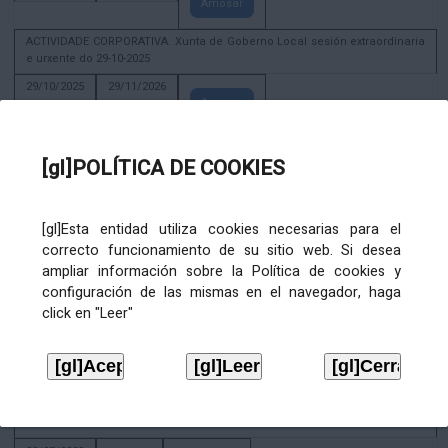
Amosar
ACTIVIDADE CORPORATIVA. Xunta de Goberno Local sesión extraordinaria
e urxente do 29-10-2025
29/10/2025
29/11/2026
Amosar
ACTIVIDADE CORPORATIVA. Decreto de convocatoria da sesión
constitutiva da Xunta de Goberno Local extraordinaria e urxente 21.6.2023
[gl]POLÍTICA DE COOKIES
22/06/2023
Amosar
[gl]Esta entidad utiliza cookies necesarias para el
Xunta de Goberno Local extraordinaria e urxente 01.08.2022
correcto funcionamiento de su sitio web. Si desea
02/08/2022
ampliar información sobre la Política de cookies y
Amosar
configuración de las mismas en el navegador, haga
click en "Leer"
ACTIVIDADE CORPORATIVA. Xunta de Goberno Local do 30 de decembro
de 2020
28/12/2020
Amosar
ACTIVIDADE CORPORATIVA. Extracto do Pleno ordinario de data 2.7.2020