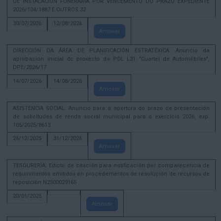
DE INSTALACIÓN FUNERARIA POR VENCEMENTO DO PRAZO EXPEDIENTE
2026/104/1887 E OUTROS 32
30/07/2026
12/08/2026
Amosar
DIRECCIÓN DA ÁREA DE PLANIFICACIÓN ESTRATÉXICA. Anuncio da
aprobación inicial do proxecto do POL L31 "Cuartel de Automóbiles",
DPE/2026/17
14/07/2026
14/08/2026
Amosar
ASISTENCIA SOCIAL. Anuncio para a apertura do prazo de presentación
de solicitudes de renda social municipal para o exercicio 2026, exp.
105/2025/8613
26/12/2025
31/12/2026
Amosar
TESOURERÍA. Edicto de citación para notificación por comparecencia de
requirimentos emitidos en procedementos de resolución de recursos de
reposición N2500029165
20/01/2025
Amosar