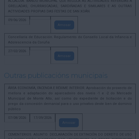
ALCALDÍA. BANDO MUNICIPAL QUE REGULA AS ACTIVIDADES REFERIDAS A
GRELLADAS, CHURRASCADAS, SARDIÑADAS E SIMILARES E AS OUTRAS
ACTIVIDADES PROPIAS DAS FESTAS DE SAN XOÁN
09/06/2026
Amosar
Concellaría de Educación. Regulamento do Consello Local da Infancia e
Adolescencia da Coruña
27/02/2026
Amosar
Outras publicacións municipais
ÁREA ECONOMÍA, FACENDA E RÉXIME INTERIOR. Aprobación do proxecto de
mellora e adaptación do aparcadoiro dos niveis -1 e -2 do Mercado
Municipal de Monte Alto, así como do expediente de licitación e do
prego da concesión demanial para o uso privativo deste ben de dominio
público
07/08/2026
17/09/2026
Amosar
CEMENTERIOS. ASUNTO: DECLARACIÓN DE EXTINCIÓN DO DEREITO DE USO