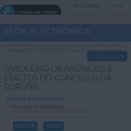
CASTELLANO
GALEGO
INICIO SEDE
SEDE ELECTRÓNICA
INICIO
07/08/2026 21:47:49
CORUNA.ES
>
INICIO
>
TABOLEIRO
DE ANUNCIOS E EDICTOS DO CONCELLO DA CORUÑA
INICIAR SESIÓN
INFORMACIÓN PÚBLICA
TABOLEIRO DE ANUNCIOS E
CARTAFOL CIDADÁN
EDICTOS DO CONCELLO DA
CORUÑA
UTILIDADES
Procura de publicacións
Descrición de publicación
AXUDA