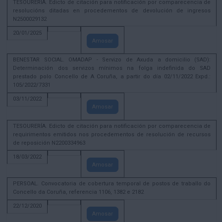
TESOURERÍA. Edicto de citación para notificación por comparecencia de
resolucións ditadas en procedementos de devolución de ingresos
N2500029132
20/01/2025
Amosar
BENESTAR SOCIAL. OMADAP - Servizo de Axuda a domicilio (SAD):
Determinación dos servizos mínimos na folga indefinida do SAD
prestado polo Concello de A Coruña, a partir do día 02/11/2022 Expd.:
105/2022/7331
03/11/2022
Amosar
TESOURERÍA. Edicto de citación para notificación por comparecencia de
requirimentos emitidos nos procedementos de resolución de recursos
de reposición N2200334963
18/03/2022
Amosar
PERSOAL. Convocatoria de cobertura temporal de postos de traballo do
Concello da Coruña, referencia 1106, 1382 e 2182
22/12/2020
Amosar