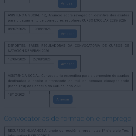
Amosar
ASISTENCIA SOCIAL. 12_ Anuncio sobre revogación definitiva das axudas
para o pagamento de comedores escolares CURSO ESCOLAR 2025/2026
08/07/2026
10/08/2026
Amosar
DEPORTES. BASES REGULADORAS DA CONVOCATORIA DE CURSOS DE
NATACIÓN DE VERÁN 2026
17/06/2026
27/08/2026
Amosar
ASISTENCIA SOCIAL. Convocatoria específica para a concesión de axudas
destinadas a apoiar o transporte en taxi de persoas discapacidade
(Bono-Taxi) do Concello da Coruña, año 2025
18/12/2024
Amosar
Convocatorias de formación e emprego
RECURSOS HUMANOS Anuncio corrección errores notas 1º ejercicio Tec.
Informatica B SEL2025013