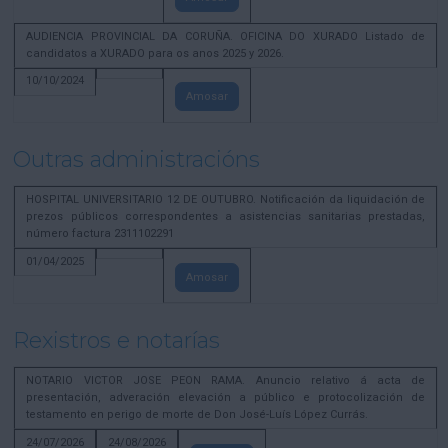
AUDIENCIA PROVINCIAL DA CORUÑA. OFICINA DO XURADO Listado de
candidatos a XURADO para os anos 2025 y 2026.
10/10/2024
Amosar
Outras administracións
HOSPITAL UNIVERSITARIO 12 DE OUTUBRO. Notificación da liquidación de
prezos públicos correspondentes a asistencias sanitarias prestadas,
número factura 2311102291
01/04/2025
Amosar
Rexistros e notarías
NOTARIO VICTOR JOSE PEON RAMA. Anuncio relativo á acta de
presentación, adveración elevación a público e protocolización de
testamento en perigo de morte de Don José-Luís López Currás.
24/07/2026
24/08/2026