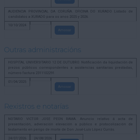
AUDIENCIA PROVINCIAL DA CORUÑA. OFICINA DO XURADO Listado de
candidatos a XURADO para os anos 2025 y 2026.
10/10/2024
Amosar
Outras administracións
HOSPITAL UNIVERSITARIO 12 DE OUTUBRO. Notificación da liquidación de
prezos públicos correspondentes a asistencias sanitarias prestadas,
número factura 2311102291
01/04/2025
Amosar
Rexistros e notarías
NOTARIO VICTOR JOSE PEON RAMA. Anuncio relativo á acta de
presentación, adveración elevación a público e protocolización de
testamento en perigo de morte de Don José-Luís López Currás.
24/07/2026
24/08/2026