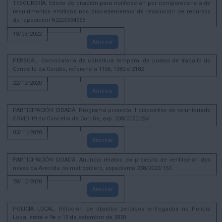
TESOURERÍA. Edicto de citación para notificación por comparecencia de
requirimentos emitidos nos procedementos de resolución de recursos
de reposición N2200334963
18/03/2022
Amosar
PERSOAL. Convocatoria de cobertura temporal de postos de traballo do
Concello da Coruña, referencia 1106, 1382 e 2182
22/12/2020
Amosar
PARTICIPACIÓN CIDADÁ. Programa proxecto II dispositivo de voluntariado
COVID 19 do Concello da Coruña, exp. 238/2020/254
03/11/2020
Amosar
PARTICIPACIÓN CIDADÁ. Anuncio relativo ao proxecto de ventilación das
naves da Avenida do metrosidero, expediente 238/2020/150
28/10/2020
Amosar
POLICÍA LOCAL. Relación de obxetos perdidos entregados na Policía
Local entre o 9e o 15 de setembro de 2020