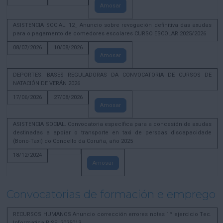
Amosar
ASISTENCIA SOCIAL. 12_ Anuncio sobre revogación definitiva das axudas
para o pagamento de comedores escolares CURSO ESCOLAR 2025/2026
08/07/2026
10/08/2026
Amosar
DEPORTES. BASES REGULADORAS DA CONVOCATORIA DE CURSOS DE
NATACIÓN DE VERÁN 2026
17/06/2026
27/08/2026
Amosar
ASISTENCIA SOCIAL. Convocatoria específica para a concesión de axudas
destinadas a apoiar o transporte en taxi de persoas discapacidade
(Bono-Taxi) do Concello da Coruña, año 2025
18/12/2024
Amosar
Convocatorias de formación e emprego
RECURSOS HUMANOS Anuncio corrección errores notas 1º ejercicio Tec.
Informatica B SEL2025013