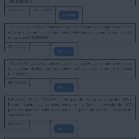
105/2025/8613
26/12/2025
31/12/2026
Amosar
TESOURERÍA. Edicto de citación para notificación por comparecencia de
requirimentos emitidos en procedementos de resolución de recursos de
reposición N2500029165
20/01/2025
Amosar
TESOURERÍA. Edicto de citación para notificación por comparecencia de
resolucións ditadas en procedementos de devolución de ingresos
N2500029132
20/01/2025
Amosar
BENESTAR SOCIAL. OMADAP - Servizo de Axuda a domicilio (SAD):
Determinación dos servizos mínimos na folga indefinida do SAD
prestado polo Concello de A Coruña, a partir do día 02/11/2022 Expd.:
105/2022/7331
03/11/2022
Amosar