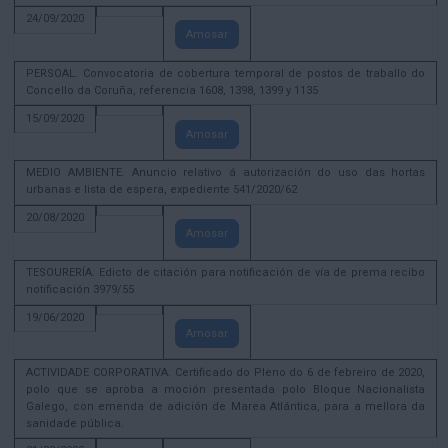
24/09/2020
Amosar
PERSOAL. Convocatoria de cobertura temporal de postos de traballo do
Concello da Coruña, referencia 1608, 1398, 1399 y 1135
15/09/2020
Amosar
MEDIO AMBIENTE. Anuncio relativo á autorización do uso das hortas
urbanas e lista de espera, expediente 541/2020/62
20/08/2020
Amosar
TESOURERÍA. Edicto de citación para notificación de vía de prema recibo
notificación 3979/55
19/06/2020
Amosar
ACTIVIDADE CORPORATIVA. Certificado do Pleno do 6 de febreiro de 2020,
polo que se aproba a moción presentada polo Bloque Nacionalista
Galego, con emenda de adición de Marea Atlántica, para a mellora da
sanidade pública.