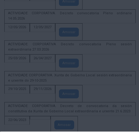
Amosar
ACTIVIDADE CORPORATIVA. Decreto convocatoria Pleno ordinario
14.05.2026
12/05/2026
12/05/2027
Amosar
ACTIVIDADE CORPORATIVA Decreto convocatoria Pleno sesión
extraordinaria 27.03.2026
25/03/2026
26/04/2027
Amosar
ACTIVIDADE CORPORATIVA. Xunta de Goberno Local sesión extraordinaria
e urxente do 29-10-2025
29/10/2025
29/11/2026
Amosar
ACTIVIDADE CORPORATIVA. Decreto de convocatoria da sesión
constitutiva da Xunta de Goberno Local extraordinaria e urxente 21.6.2023
22/06/2023
Amosar
Xunta de Goberno Local extraordinaria e urxente 01.08.2022