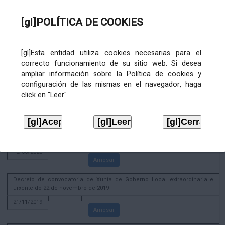
02/08/2022
[gl]POLÍTICA DE COOKIES
Amosar
ACTIVIDADE CORPORATIVA. Xunta de Goberno Local do 30 de decembro
de 2020
[gl]Esta entidad utiliza cookies necesarias para el
28/12/2020
correcto funcionamiento de su sitio web. Si desea
Amosar
ampliar información sobre la Política de cookies y
configuración de las mismas en el navegador, haga
ACTIVIDADE CORPORATIVA. Extracto do Pleno ordinario de data 2.7.2020
click en "Leer"
08/07/2020
Amosar
ACTIVIDADE CORPORATIVA. Extracto da Xunta de Goberno Local de 17 de
xuño de 2020
18/06/2020
Amosar
Decreto de convocatoria de Xunta de Goberno Local extraordinaria e
urxente do 22 de novembro de 2019
21/11/2019
Amosar