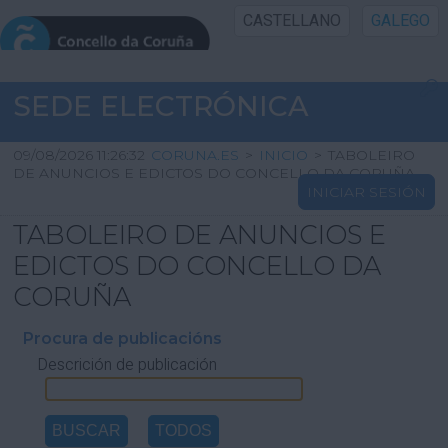
CASTELLANO
GALEGO
INICIO SEDE
SEDE ELECTRÓNICA
INICIO
09/08/2026 11:26:32
CORUNA.ES
>
INICIO
>
TABOLEIRO
DE ANUNCIOS E EDICTOS DO CONCELLO DA CORUÑA
INICIAR SESIÓN
INFORMACIÓN PÚBLICA
TABOLEIRO DE ANUNCIOS E
CARTAFOL CIDADÁN
EDICTOS DO CONCELLO DA
CORUÑA
UTILIDADES
Procura de publicacións
Descrición de publicación
AXUDA