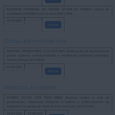
AUDIENCIA PROVINCIAL DA CORUÑA. OFICINA DO XURADO Listado de
candidatos a XURADO para os anos 2025 y 2026.
10/10/2024
Amosar
Outras administracións
HOSPITAL UNIVERSITARIO 12 DE OUTUBRO. Notificación da liquidación de
prezos públicos correspondentes a asistencias sanitarias prestadas,
número factura 2311102291
01/04/2025
Amosar
Rexistros e notarías
NOTARIO VICTOR JOSE PEON RAMA. Anuncio relativo á acta de
presentación, adveración elevación a público e protocolización de
testamento en perigo de morte de Don José-Luís López Currás.
24/07/2026
24/08/2026