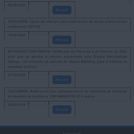
20/08/2020
Amosar
TESOURERÍA. Edicto de citación para notificación de vía de prema recibo
notificación 3979/55
19/06/2020
Amosar
ACTIVIDADE CORPORATIVA. Certificado do Pleno do 6 de febreiro de 2020,
polo que se aproba a moción presentada polo Bloque Nacionalista
Galego, con emenda de adición de Marea Atlántica, para a mellora da
sanidade pública.
21/02/2020
Amosar
TESOURERÍA. Notificación por comparecencia de dilixencia de embargo
de dereitos ou créditos a 1589 MARÍA PITA SC e outros.
20/09/2018
Amosar
Aviso legal