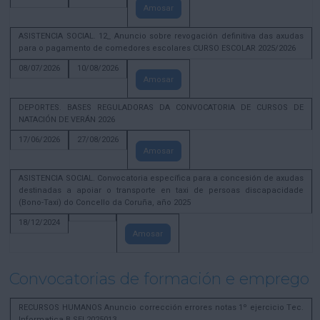
Amosar
ASISTENCIA SOCIAL. 12_ Anuncio sobre revogación definitiva das axudas
para o pagamento de comedores escolares CURSO ESCOLAR 2025/2026
08/07/2026
10/08/2026
Amosar
DEPORTES. BASES REGULADORAS DA CONVOCATORIA DE CURSOS DE
NATACIÓN DE VERÁN 2026
17/06/2026
27/08/2026
Amosar
ASISTENCIA SOCIAL. Convocatoria específica para a concesión de axudas
destinadas a apoiar o transporte en taxi de persoas discapacidade
(Bono-Taxi) do Concello da Coruña, año 2025
18/12/2024
Amosar
Convocatorias de formación e emprego
RECURSOS HUMANOS Anuncio corrección errores notas 1º ejercicio Tec.
Informatica B SEL2025013