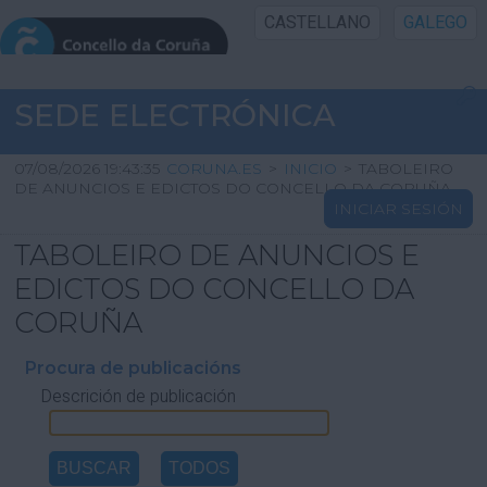
CASTELLANO
GALEGO
INICIO SEDE
SEDE ELECTRÓNICA
INICIO
07/08/2026 19:43:35
CORUNA.ES
>
INICIO
>
TABOLEIRO
DE ANUNCIOS E EDICTOS DO CONCELLO DA CORUÑA
INICIAR SESIÓN
INFORMACIÓN PÚBLICA
TABOLEIRO DE ANUNCIOS E
CARTAFOL CIDADÁN
EDICTOS DO CONCELLO DA
CORUÑA
UTILIDADES
Procura de publicacións
Descrición de publicación
AXUDA