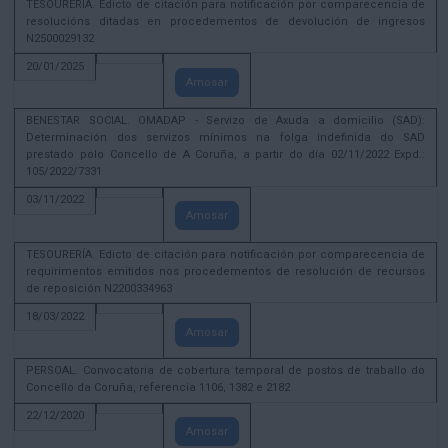
TESOURERÍA. Edicto de citación para notificación por comparecencia de
resolucións ditadas en procedementos de devolución de ingresos
N2500029132
20/01/2025
Amosar
BENESTAR SOCIAL. OMADAP - Servizo de Axuda a domicilio (SAD):
Determinación dos servizos mínimos na folga indefinida do SAD
prestado polo Concello de A Coruña, a partir do día 02/11/2022 Expd.:
105/2022/7331
03/11/2022
Amosar
TESOURERÍA. Edicto de citación para notificación por comparecencia de
requirimentos emitidos nos procedementos de resolución de recursos
de reposición N2200334963
18/03/2022
Amosar
PERSOAL. Convocatoria de cobertura temporal de postos de traballo do
Concello da Coruña, referencia 1106, 1382 e 2182
22/12/2020
Amosar