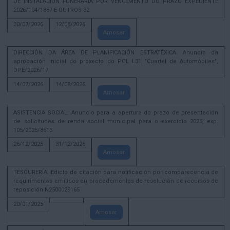
DE INSTALACIÓN FUNERARIA POR VENCEMENTO DO PRAZO EXPEDIENTE
2026/104/1887 E OUTROS 32
30/07/2026
12/08/2026
Amosar
DIRECCIÓN DA ÁREA DE PLANIFICACIÓN ESTRATÉXICA. Anuncio da
aprobación inicial do proxecto do POL L31 "Cuartel de Automóbiles",
DPE/2026/17
14/07/2026
14/08/2026
Amosar
ASISTENCIA SOCIAL. Anuncio para a apertura do prazo de presentación
de solicitudes de renda social municipal para o exercicio 2026, exp.
105/2025/8613
26/12/2025
31/12/2026
Amosar
TESOURERÍA. Edicto de citación para notificación por comparecencia de
requirimentos emitidos en procedementos de resolución de recursos de
reposición N2500029165
20/01/2025
Amosar