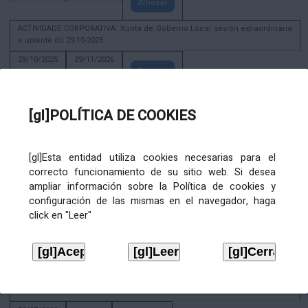
Amosar
ACTIVIDADE CORPORATIVA. Xunta de Goberno Local sesión extraordinaria
e urxente do 29-10-2025
29/10/2025
29/11/2026
Amosar
ACTIVIDADE CORPORATIVA. Decreto de convocatoria da sesión
constitutiva da Xunta de Goberno Local extraordinaria e urxente 21.6.2023
[gl]POLÍTICA DE COOKIES
22/06/2023
Amosar
[gl]Esta entidad utiliza cookies necesarias para el
Xunta de Goberno Local extraordinaria e urxente 01.08.2022
correcto funcionamiento de su sitio web. Si desea
02/08/2022
ampliar información sobre la Política de cookies y
Amosar
configuración de las mismas en el navegador, haga
click en "Leer"
ACTIVIDADE CORPORATIVA. Xunta de Goberno Local do 30 de decembro
de 2020
28/12/2020
Amosar
ACTIVIDADE CORPORATIVA. Extracto do Pleno ordinario de data 2.7.2020