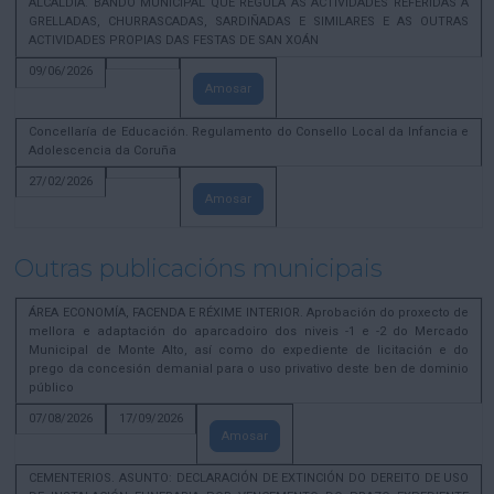
ALCALDÍA. BANDO MUNICIPAL QUE REGULA AS ACTIVIDADES REFERIDAS A
GRELLADAS, CHURRASCADAS, SARDIÑADAS E SIMILARES E AS OUTRAS
ACTIVIDADES PROPIAS DAS FESTAS DE SAN XOÁN
09/06/2026
Amosar
Concellaría de Educación. Regulamento do Consello Local da Infancia e
Adolescencia da Coruña
27/02/2026
Amosar
Outras publicacións municipais
ÁREA ECONOMÍA, FACENDA E RÉXIME INTERIOR. Aprobación do proxecto de
mellora e adaptación do aparcadoiro dos niveis -1 e -2 do Mercado
Municipal de Monte Alto, así como do expediente de licitación e do
prego da concesión demanial para o uso privativo deste ben de dominio
público
07/08/2026
17/09/2026
Amosar
CEMENTERIOS. ASUNTO: DECLARACIÓN DE EXTINCIÓN DO DEREITO DE USO