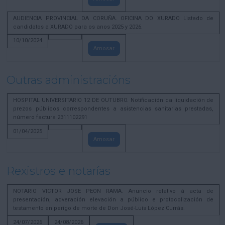
AUDIENCIA PROVINCIAL DA CORUÑA. OFICINA DO XURADO Listado de
candidatos a XURADO para os anos 2025 y 2026.
10/10/2024
Amosar
Outras administracións
HOSPITAL UNIVERSITARIO 12 DE OUTUBRO. Notificación da liquidación de
prezos públicos correspondentes a asistencias sanitarias prestadas,
número factura 2311102291
01/04/2025
Amosar
Rexistros e notarías
NOTARIO VICTOR JOSE PEON RAMA. Anuncio relativo á acta de
presentación, adveración elevación a público e protocolización de
testamento en perigo de morte de Don José-Luís López Currás.
24/07/2026
24/08/2026