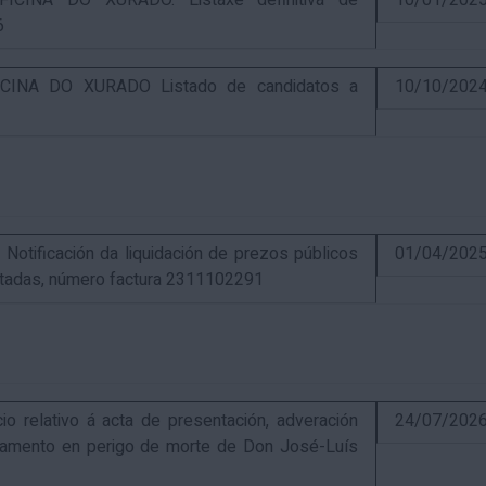
CINA DO XURADO. Listaxe definitiva de
10/01/202
6
INA DO XURADO Listado de candidatos a
10/10/202
ificación da liquidación de prezos públicos
01/04/202
estadas, número factura 2311102291
elativo á acta de presentación, adveración
24/07/202
estamento en perigo de morte de Don José-Luís