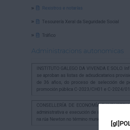
Rexistros e notarías
Tesourería Xeral da Seguridade Social
Tráfico
Administracions autonomicas
INSTITUTO GALEGO DA VIVENDA E SOLO. Infor
se aproban as listas de adxudicatarios provi
de 36 años, do proceso de selección de p
promoción pública C-2023/CH01 e C-2024/0
CONSELLERÍA DE ECONOMÍA E INDUSTRIA. An
administrativa e execución de instalacións pa
na rúa Newton no término municipal da Coruña
[gl]PO