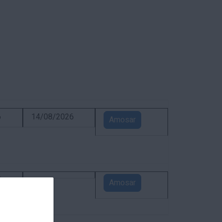
6
14/08/2026
Amosar
5
Amosar