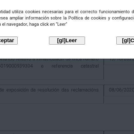
entidad utiliza cookies necesarias para el correcto funcionamiento d
esea ampliar información sobre la Política de cookies y configurac
 el navegador, haga click en "Leer"
ativo á recadación das cotas estatais e
21/07/202
Económicas de 2026, cuxa xestión recadatoria
n Tributaria.
io relativo á inmatriculacin da finca número
13/10/202
019000939304 e referencia catastral
 exposición da resolución das reclamacións
08/06/202