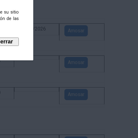
e su sitio
ión de las
6
02/09/2026
Amosar
5
Amosar
0
Amosar