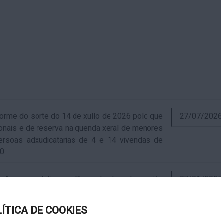
me do sorte do 14 de xullo de 2026 polo que
27/07/202
sionais e de reserva na quenda xeral de menores
ersoas adxudicatarias de 4 e 14 vivendas de
10
uncio relativo ao Proxecto de autorización
07/01/202
ra a instalación de nova ERM 16/4 Q.9000-D sita
, exp. IN627A 2024/4-1
LÍTICA DE COOKIES