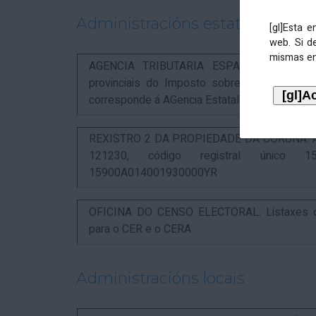
Administracións estatais
[gl]Esta 
web. Si d
mismas en
AGENCIA TRIBUTARIA ESPAÑOLA. Aviso rel
provinciais do Imposto sobre Actividades 
corresponde á AGencia Estatal de Administració
REXISTRO 2 DA PROPIEDADE DA CORUÑA. Anunc
121230, código registral único 15
15900A014001930000YR
OFICINA DO CENSO ELECTORAL. Listaxes de
para o CER e o CERA
Administracións locais