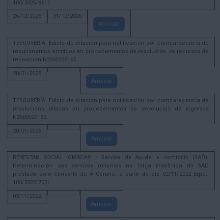
105/2025/8613
26/12/2025
31/12/2026
Amosar
TESOURERÍA. Edicto de citación para notificación por comparecencia de
requirimentos emitidos en procedementos de resolución de recursos de
reposición N2500029165
20/01/2025
Amosar
TESOURERÍA. Edicto de citación para notificación por comparecencia de
resolucións ditadas en procedementos de devolución de ingresos
N2500029132
20/01/2025
Amosar
BENESTAR SOCIAL. OMADAP - Servizo de Axuda a domicilio (SAD):
Determinación dos servizos mínimos na folga indefinida do SAD
prestado polo Concello de A Coruña, a partir do día 02/11/2022 Expd.:
105/2022/7331
03/11/2022
Amosar