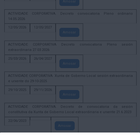
Amosar
ACTIVIDADE CORPORATIVA. Decreto convocatoria Pleno ordinario
14.05.2026
12/05/2026
12/05/2027
Amosar
ACTIVIDADE CORPORATIVA Decreto convocatoria Pleno sesión
extraordinaria 27.03.2026
25/03/2026
26/04/2027
Amosar
ACTIVIDADE CORPORATIVA. Xunta de Goberno Local sesión extraordinaria
e urxente do 29-10-2025
29/10/2025
29/11/2026
Amosar
ACTIVIDADE CORPORATIVA. Decreto de convocatoria da sesión
constitutiva da Xunta de Goberno Local extraordinaria e urxente 21.6.2023
22/06/2023
Amosar
Xunta de Goberno Local extraordinaria e urxente 01.08.2022