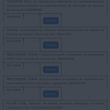
TESOURERÍA. Edicto de citación para notificación por comparecencia de
requirimentos emitidos nos procedementos de resolución de recursos
de reposición N2200334963
18/03/2022
Amosar
PERSOAL. Convocatoria de cobertura temporal de postos de traballo do
Concello da Coruña, referencia 1106, 1382 e 2182
22/12/2020
Amosar
PARTICIPACIÓN CIDADÁ. Programa proxecto II dispositivo de voluntariado
COVID 19 do Concello da Coruña, exp. 238/2020/254
03/11/2020
Amosar
PARTICIPACIÓN CIDADÁ. Anuncio relativo ao proxecto de ventilación das
naves da Avenida do metrosidero, expediente 238/2020/150
28/10/2020
Amosar
POLICÍA LOCAL. Relación de obxetos perdidos entregados na Policía
Local entre o 9e o 15 de setembro de 2020