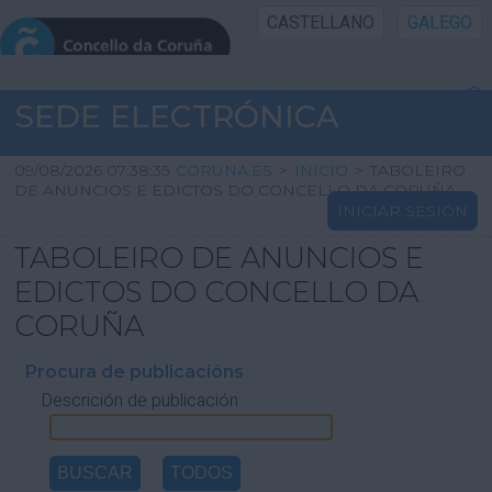
CASTELLANO
GALEGO
INICIO SEDE
SEDE ELECTRÓNICA
INICIO
09/08/2026 07:38:35
CORUNA.ES
>
INICIO
>
TABOLEIRO
DE ANUNCIOS E EDICTOS DO CONCELLO DA CORUÑA
INICIAR SESIÓN
INFORMACIÓN PÚBLICA
TABOLEIRO DE ANUNCIOS E
CARTAFOL CIDADÁN
EDICTOS DO CONCELLO DA
CORUÑA
UTILIDADES
Procura de publicacións
Descrición de publicación
AXUDA