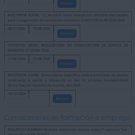
Amosar
ASISTENCIA SOCIAL. 12_ Anuncio sobre revogación definitiva das axudas
para o pagamento de comedores escolares CURSO ESCOLAR 2025/2026
08/07/2026
10/08/2026
Amosar
DEPORTES. BASES REGULADORAS DA CONVOCATORIA DE CURSOS DE
NATACIÓN DE VERÁN 2026
17/06/2026
27/08/2026
Amosar
ASISTENCIA SOCIAL. Convocatoria específica para a concesión de axudas
destinadas a apoiar o transporte en taxi de persoas discapacidade
(Bono-Taxi) do Concello da Coruña, año 2025
18/12/2024
Amosar
Convocatorias de formación e emprego
RECURSOS HUMANOS Anuncio corrección errores notas 1º ejercicio Tec.
Informatica B SEL2025013