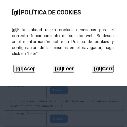
02/08/2022
[gl]POLÍTICA DE COOKIES
Amosar
ACTIVIDADE CORPORATIVA. Xunta de Goberno Local do 30 de decembro
de 2020
[gl]Esta entidad utiliza cookies necesarias para el
28/12/2020
correcto funcionamiento de su sitio web. Si desea
Amosar
ampliar información sobre la Política de cookies y
configuración de las mismas en el navegador, haga
ACTIVIDADE CORPORATIVA. Extracto do Pleno ordinario de data 2.7.2020
click en "Leer"
08/07/2020
Amosar
ACTIVIDADE CORPORATIVA. Extracto da Xunta de Goberno Local de 17 de
xuño de 2020
18/06/2020
Amosar
Decreto de convocatoria de Xunta de Goberno Local extraordinaria e
urxente do 22 de novembro de 2019
21/11/2019
Amosar