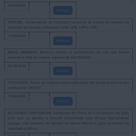
24/09/2020
Amosar
PERSOAL. Convocatoria de cobertura temporal de postos de traballo do
Concello da Coruña, referencia 1608, 1398, 1399 y 1135
15/09/2020
Amosar
MEDIO AMBIENTE. Anuncio relativo á autorización do uso das hortas
urbanas e lista de espera, expediente 541/2020/62
20/08/2020
Amosar
TESOURERÍA. Edicto de citación para notificación de vía de prema recibo
notificación 3979/55
19/06/2020
Amosar
ACTIVIDADE CORPORATIVA. Certificado do Pleno do 6 de febreiro de 2020,
polo que se aproba a moción presentada polo Bloque Nacionalista
Galego, con emenda de adición de Marea Atlántica, para a mellora da
sanidade pública.