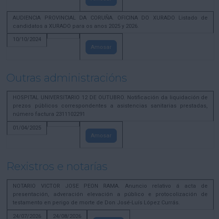
AUDIENCIA PROVINCIAL DA CORUÑA. OFICINA DO XURADO Listado de
candidatos a XURADO para os anos 2025 y 2026.
10/10/2024
Amosar
Outras administracións
HOSPITAL UNIVERSITARIO 12 DE OUTUBRO. Notificación da liquidación de
prezos públicos correspondentes a asistencias sanitarias prestadas,
número factura 2311102291
01/04/2025
Amosar
Rexistros e notarías
NOTARIO VICTOR JOSE PEON RAMA. Anuncio relativo á acta de
presentación, adveración elevación a público e protocolización de
testamento en perigo de morte de Don José-Luís López Currás.
24/07/2026
24/08/2026