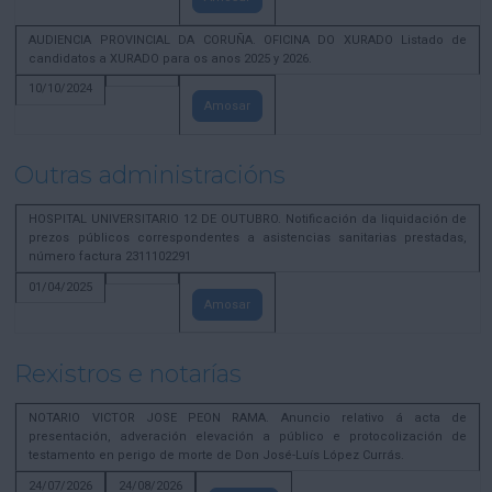
AUDIENCIA PROVINCIAL DA CORUÑA. OFICINA DO XURADO Listado de
candidatos a XURADO para os anos 2025 y 2026.
10/10/2024
Amosar
Outras administracións
HOSPITAL UNIVERSITARIO 12 DE OUTUBRO. Notificación da liquidación de
prezos públicos correspondentes a asistencias sanitarias prestadas,
número factura 2311102291
01/04/2025
Amosar
Rexistros e notarías
NOTARIO VICTOR JOSE PEON RAMA. Anuncio relativo á acta de
presentación, adveración elevación a público e protocolización de
testamento en perigo de morte de Don José-Luís López Currás.
24/07/2026
24/08/2026