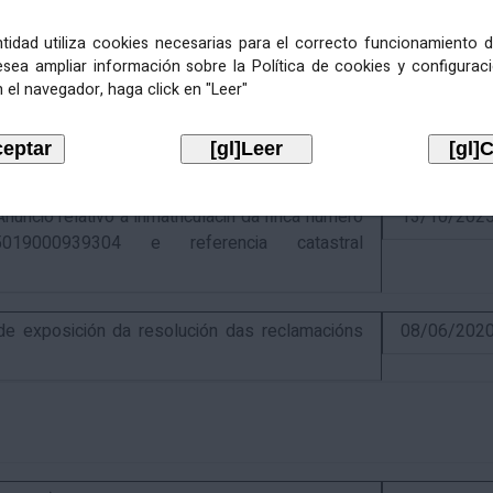
entidad utiliza cookies necesarias para el correcto funcionamiento d
esea ampliar información sobre la Política de cookies y configurac
 el navegador, haga click en "Leer"
ativo á recadación das cotas estatais e
21/07/202
Económicas de 2026, cuxa xestión recadatoria
n Tributaria.
io relativo á inmatriculacin da finca número
13/10/202
019000939304 e referencia catastral
 exposición da resolución das reclamacións
08/06/202