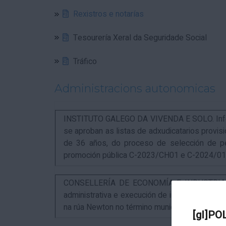
Rexistros e notarías
Tesourería Xeral da Seguridade Social
Tráfico
Administracions autonomicas
INSTITUTO GALEGO DA VIVENDA E SOLO. Infor
se aproban as listas de adxudicatarios provi
de 36 años, do proceso de selección de p
promoción pública C-2023/CH01 e C-2024/0
CONSELLERÍA DE ECONOMÍA E INDUSTRIA. An
administrativa e execución de instalacións pa
na rúa Newton no término municipal da Coruña
[gl]PO