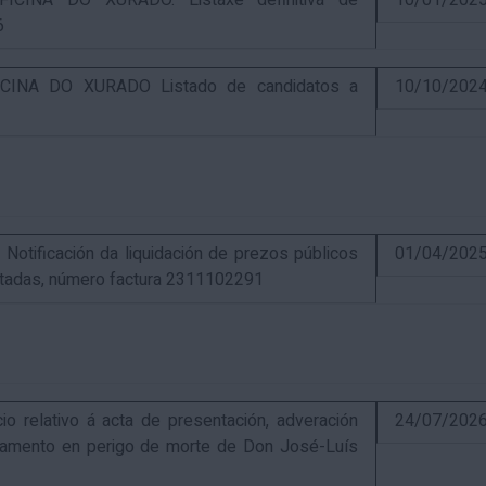
CINA DO XURADO. Listaxe definitiva de
10/01/202
6
INA DO XURADO Listado de candidatos a
10/10/202
ificación da liquidación de prezos públicos
01/04/202
estadas, número factura 2311102291
elativo á acta de presentación, adveración
24/07/202
estamento en perigo de morte de Don José-Luís