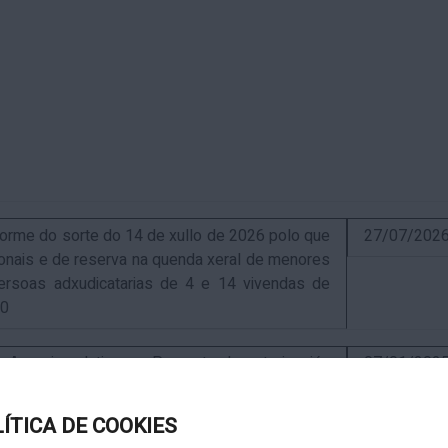
me do sorte do 14 de xullo de 2026 polo que
27/07/202
sionais e de reserva na quenda xeral de menores
ersoas adxudicatarias de 4 e 14 vivendas de
10
uncio relativo ao Proxecto de autorización
07/01/202
ra a instalación de nova ERM 16/4 Q.9000-D sita
, exp. IN627A 2024/4-1
LÍTICA DE COOKIES