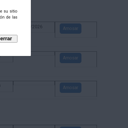
e su sitio
ión de las
6
02/09/2026
Amosar
5
Amosar
0
Amosar