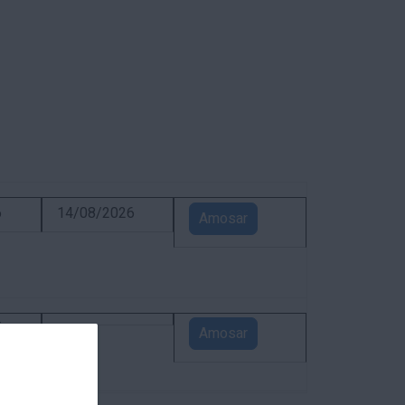
6
14/08/2026
Amosar
5
Amosar