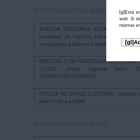
Administracións estatais
[gl]Esta 
web. Si d
mismas en
AGENCIA TRIBUTARIA ESPAÑOLA. Aviso rel
provinciais do Imposto sobre Actividades 
corresponde á AGencia Estatal de Administració
REXISTRO 2 DA PROPIEDADE DA CORUÑA. Anunc
121230, código registral único 15
15900A014001930000YR
OFICINA DO CENSO ELECTORAL. Listaxes de
para o CER e o CERA
Administracións locais