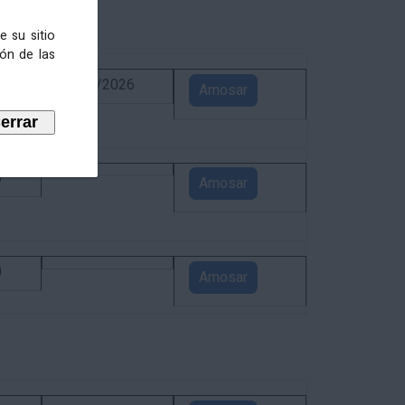
e su sitio
ión de las
6
02/09/2026
Amosar
5
Amosar
0
Amosar