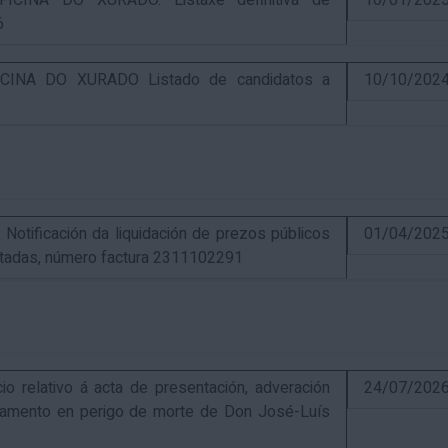
CINA DO XURADO. Listaxe definitiva de
10/01/202
6
INA DO XURADO Listado de candidatos a
10/10/202
ificación da liquidación de prezos públicos
01/04/202
estadas, número factura 2311102291
elativo á acta de presentación, adveración
24/07/202
estamento en perigo de morte de Don José-Luís