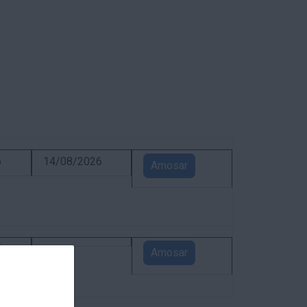
6
14/08/2026
Amosar
5
Amosar