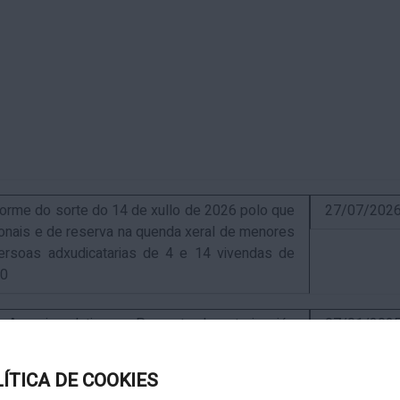
me do sorte do 14 de xullo de 2026 polo que
27/07/202
sionais e de reserva na quenda xeral de menores
ersoas adxudicatarias de 4 e 14 vivendas de
10
uncio relativo ao Proxecto de autorización
07/01/202
ra a instalación de nova ERM 16/4 Q.9000-D sita
, exp. IN627A 2024/4-1
LÍTICA DE COOKIES