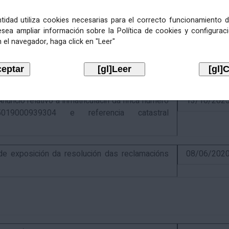
entidad utiliza cookies necesarias para el correcto funcionamiento d
esea ampliar información sobre la Política de cookies y configurac
 el navegador, haga click en "Leer"
ativo á recadación das cotas estatais e
21/07/202
Económicas de 2026, cuxa xestión recadatoria
n Tributaria.
io relativo á inmatriculacin da finca número
13/10/202
019000939304 e referencia catastral
 exposición da resolución das reclamacións
08/06/202