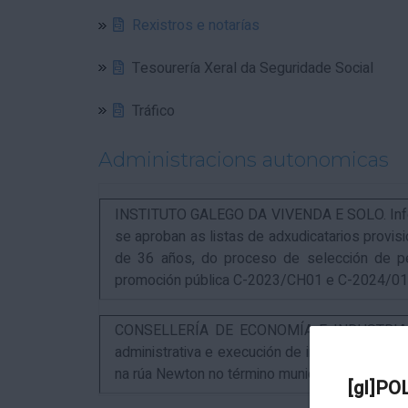
Rexistros e notarías
Tesourería Xeral da Seguridade Social
Tráfico
Administracions autonomicas
INSTITUTO GALEGO DA VIVENDA E SOLO. Infor
se aproban as listas de adxudicatarios provi
de 36 años, do proceso de selección de p
promoción pública C-2023/CH01 e C-2024/0
CONSELLERÍA DE ECONOMÍA E INDUSTRIA. An
administrativa e execución de instalacións pa
na rúa Newton no término municipal da Coruña
[gl]PO