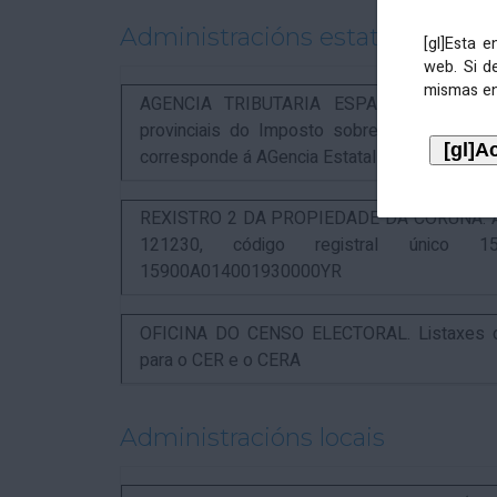
Administracións estatais
[gl]Esta 
web. Si d
mismas en
AGENCIA TRIBUTARIA ESPAÑOLA. Aviso rel
provinciais do Imposto sobre Actividades 
corresponde á AGencia Estatal de Administració
REXISTRO 2 DA PROPIEDADE DA CORUÑA. Anunc
121230, código registral único 15
15900A014001930000YR
OFICINA DO CENSO ELECTORAL. Listaxes de
para o CER e o CERA
Administracións locais