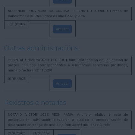
AUDIENCIA PROVINCIAL DA CORUÑA. OFICINA DO XURADO Listado de
candidatos a XURADO para os anos 2025 y 2026.
10/10/2024
Amosar
Outras administracións
HOSPITAL UNIVERSITARIO 12 DE OUTUBRO. Notificación da liquidación de
prezos públicos correspondentes a asistencias sanitarias prestadas,
número factura 2311102291
01/04/2025
Amosar
Rexistros e notarías
NOTARIO VICTOR JOSE PEON RAMA. Anuncio relativo á acta de
presentación, adveración elevación a público e protocolización de
testamento en perigo de morte de Don José-Luís López Currás.
24/07/2026
24/08/2026