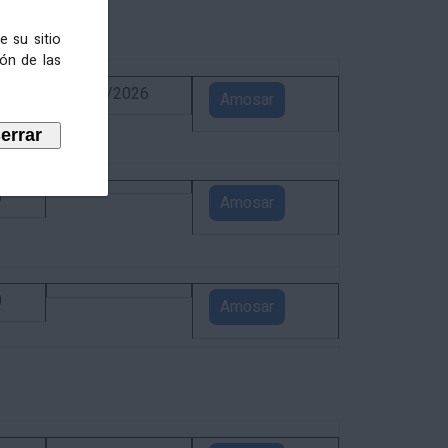
e su sitio
ión de las
6
02/09/2026
Amosar
5
Amosar
0
Amosar