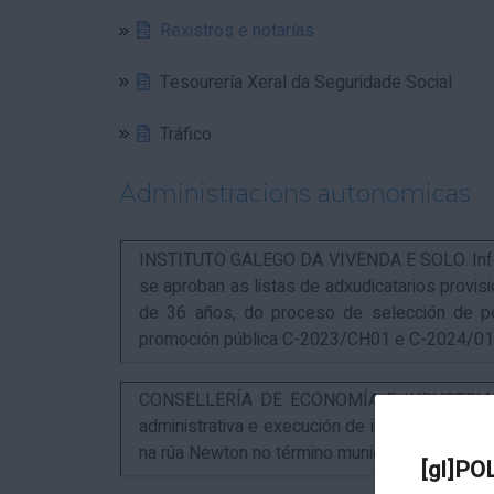
Rexistros e notarías
Tesourería Xeral da Seguridade Social
Tráfico
Administracions autonomicas
INSTITUTO GALEGO DA VIVENDA E SOLO. Infor
se aproban as listas de adxudicatarios provi
de 36 años, do proceso de selección de p
promoción pública C-2023/CH01 e C-2024/0
CONSELLERÍA DE ECONOMÍA E INDUSTRIA. An
administrativa e execución de instalacións pa
na rúa Newton no término municipal da Coruña
[gl]PO