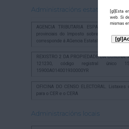
Administracións estatais
[gl]Esta 
web. Si d
mismas en
AGENCIA TRIBUTARIA ESPAÑOLA. Aviso rel
provinciais do Imposto sobre Actividades 
corresponde á AGencia Estatal de Administració
REXISTRO 2 DA PROPIEDADE DA CORUÑA. Anunc
121230, código registral único 15
15900A014001930000YR
OFICINA DO CENSO ELECTORAL. Listaxes de
para o CER e o CERA
Administracións locais