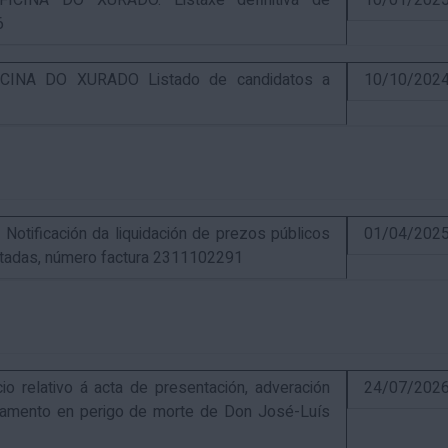
CINA DO XURADO. Listaxe definitiva de
10/01/202
6
INA DO XURADO Listado de candidatos a
10/10/202
ificación da liquidación de prezos públicos
01/04/202
estadas, número factura 2311102291
elativo á acta de presentación, adveración
24/07/202
estamento en perigo de morte de Don José-Luís