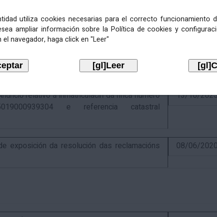
entidad utiliza cookies necesarias para el correcto funcionamiento d
esea ampliar información sobre la Política de cookies y configurac
 el navegador, haga click en "Leer"
ativo á recadación das cotas estatais e
21/07/202
Económicas de 2026, cuxa xestión recadatoria
n Tributaria.
io relativo á inmatriculacin da finca número
13/10/202
019000939304 e referencia catastral
 exposición da resolución das reclamacións
08/06/202