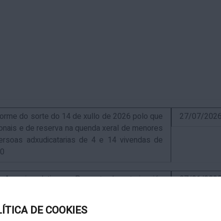
me do sorte do 14 de xullo de 2026 polo que
27/07/202
sionais e de reserva na quenda xeral de menores
ersoas adxudicatarias de 4 e 14 vivendas de
10
uncio relativo ao Proxecto de autorización
07/01/202
ra a instalación de nova ERM 16/4 Q.9000-D sita
, exp. IN627A 2024/4-1
LÍTICA DE COOKIES