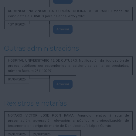
AUDIENCIA PROVINCIAL DA CORUÑA. OFICINA DO XURADO Listado de
candidatos a XURADO para os anos 2025 y 2026.
10/10/2024
Amosar
Outras administracións
HOSPITAL UNIVERSITARIO 12 DE OUTUBRO. Notificación da liquidación de
prezos públicos correspondentes a asistencias sanitarias prestadas,
número factura 2311102291
01/04/2025
Amosar
Rexistros e notarías
NOTARIO VICTOR JOSE PEON RAMA. Anuncio relativo á acta de
presentación, adveración elevación a público e protocolización de
testamento en perigo de morte de Don José-Luís López Currás.
24/07/2026
24/08/2026