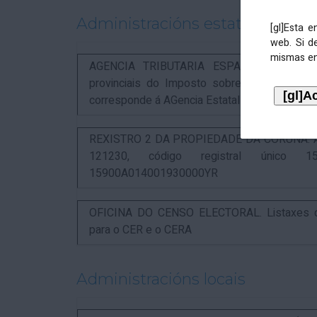
Administracións estatais
[gl]Esta 
web. Si d
mismas en
AGENCIA TRIBUTARIA ESPAÑOLA. Aviso rel
provinciais do Imposto sobre Actividades 
corresponde á AGencia Estatal de Administració
REXISTRO 2 DA PROPIEDADE DA CORUÑA. Anunc
121230, código registral único 15
15900A014001930000YR
OFICINA DO CENSO ELECTORAL. Listaxes de
para o CER e o CERA
Administracións locais