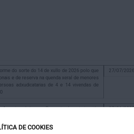
me do sorte do 14 de xullo de 2026 polo que
27/07/202
sionais e de reserva na quenda xeral de menores
ersoas adxudicatarias de 4 e 14 vivendas de
10
uncio relativo ao Proxecto de autorización
07/01/202
ra a instalación de nova ERM 16/4 Q.9000-D sita
, exp. IN627A 2024/4-1
LÍTICA DE COOKIES