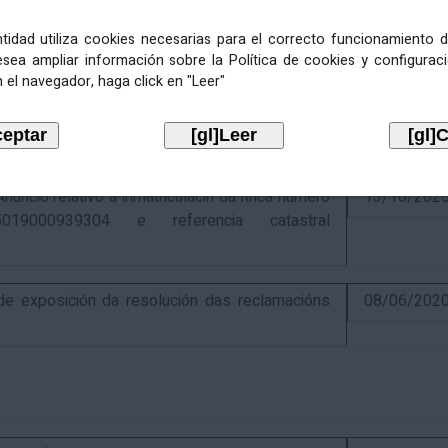
entidad utiliza cookies necesarias para el correcto funcionamiento d
esea ampliar información sobre la Política de cookies y configurac
 el navegador, haga click en "Leer"
ativo á recadación das cotas estatais e
21/07/202
Económicas de 2026, cuxa xestión recadatoria
n Tributaria.
io relativo á inmatriculacin da finca número
13/10/202
019000939304 e referencia catastral
 exposición da resolución das reclamacións
08/06/202