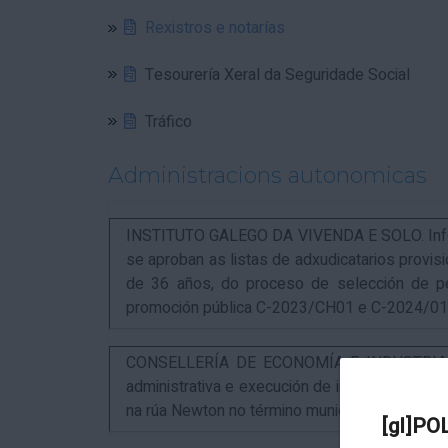
Rexistros e notarías
Tesourería Xeral da Seguridade Social
Tráfico
Administracions autonomicas
INSTITUTO GALEGO DA VIVENDA E SOLO. Infor
se aproban as listas de adxudicatarios provi
de 36 años, do proceso de selección de p
promoción pública C-2023/CH01 e C-2024/0
CONSELLERÍA DE ECONOMÍA E INDUSTRIA. An
administrativa e execución de instalacións pa
na rúa Newton no término municipal da Coruña
[gl]PO