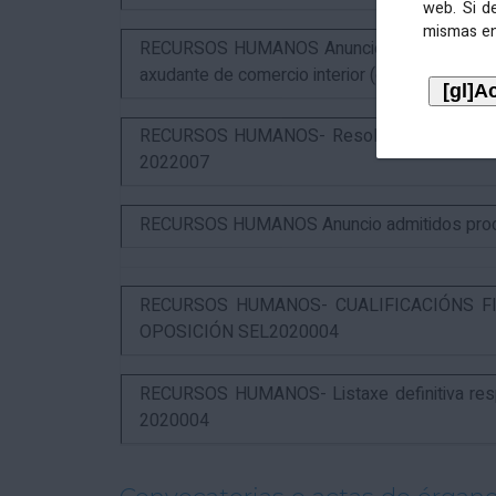
web. Si d
mismas en
RECURSOS HUMANOS Anuncio puntuación defin
axudante de comercio interior (estabilización)
RECURSOS HUMANOS- Resolución das alegaci
2022007
RECURSOS HUMANOS Anuncio admitidos proces
RECURSOS HUMANOS- CUALIFICACIÓNS FI
OPOSICIÓN SEL2020004
RECURSOS HUMANOS- Listaxe definitiva respo
2020004