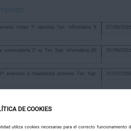
emprego
ores notas 1º ejercicio Tec. Informatica B
07/08/202
onvocatoria 2º ej. Tec. Sup. Informática (B)
03/08/202
exercicio e finalización proceso Tec. Sup.
31/07/202
ercicio e anuncio final proceso elaboración
24/07/202
LÍTICA DE COOKIES
ercicio e puntuación provisional de concurso
10/07/202
entidad utiliza cookies necesarias para el correcto funcionamiento d