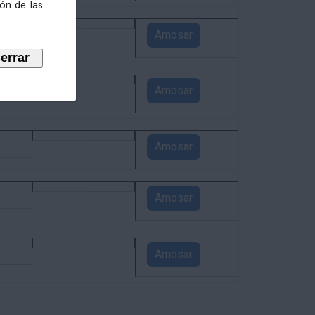
ión de las
4
Amosar
3
Amosar
1
Amosar
1
Amosar
1
Amosar