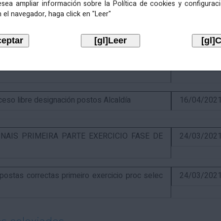
esea ampliar información sobre la Política de cookies y configurac
 el navegador, haga click en "Leer"
itiva concurso e anuncio final do proceso de
19/02/202
óns ao segundo exercicio proceso selectivo
17/04/202
o libre designación postos Alcaldía
16/04/202
NAIS PRIMEIRA PARTE EXERCICIO FASE DE
24/03/202
stas correctas primeiro exercicio proc selec
24/03/202