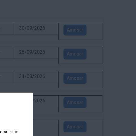
6
30/09/2026
Amosar
6
25/09/2026
Amosar
6
31/08/2026
Amosar
6
24/08/2026
Amosar
5
Amosar
e su sitio