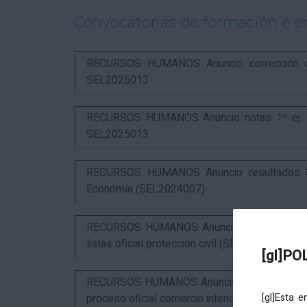
Convocatorias de formación e 
RECURSOS HUMANOS Anuncio corrección err
SEL2025013
RECURSOS HUMANOS Anuncio notas 1º ej. y c
SEL2025013
RECURSOS HUMANOS Anuncio resultados 3º 
Economía (SEL2024007)
RECURSOS HUMANOS Anuncio resultados 1º ex
listas oficial protección civil (SEL2026016)
[gl]PO
RECURSOS HUMANOS Anuncio resultados 2º ex
proceso oficial comercio interior (SEL2023015
[gl]Esta 