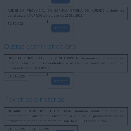
AUDIENCIA PROVINCIAL DA CORUÑA. OFICINA DO XURADO Listado de
candidatos a XURADO para os anos 2025 y 2026.
10/10/2024
Amosar
Outras administracións
HOSPITAL UNIVERSITARIO 12 DE OUTUBRO. Notificación da liquidación de
prezos públicos correspondentes a asistencias sanitarias prestadas,
número factura 2311102291
01/04/2025
Amosar
Rexistros e notarías
NOTARIO VICTOR JOSE PEON RAMA. Anuncio relativo á acta de
presentación, adveración elevación a público e protocolización de
testamento en perigo de morte de Don José-Luís López Currás.
24/07/2026
24/08/2026