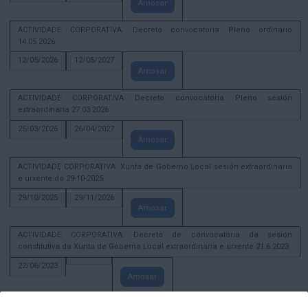
Amosar
ACTIVIDADE CORPORATIVA. Decreto convocatoria Pleno ordinario
14.05.2026
12/05/2026
12/05/2027
Amosar
ACTIVIDADE CORPORATIVA Decreto convocatoria Pleno sesión
extraordinaria 27.03.2026
25/03/2026
26/04/2027
Amosar
ACTIVIDADE CORPORATIVA. Xunta de Goberno Local sesión extraordinaria
e urxente do 29-10-2025
29/10/2025
29/11/2026
Amosar
ACTIVIDADE CORPORATIVA. Decreto de convocatoria da sesión
constitutiva da Xunta de Goberno Local extraordinaria e urxente 21.6.2023
22/06/2023
Amosar
Xunta de Goberno Local extraordinaria e urxente 01.08.2022