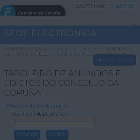
CASTELLANO
GALEGO
INICIO SEDE
SEDE ELECTRÓNICA
INICIO
09/08/2026 09:04:50
CORUNA.ES
>
INICIO
>
TABOLEIRO
DE ANUNCIOS E EDICTOS DO CONCELLO DA CORUÑA
INICIAR SESIÓN
INFORMACIÓN PÚBLICA
TABOLEIRO DE ANUNCIOS E
CARTAFOL CIDADÁN
EDICTOS DO CONCELLO DA
CORUÑA
UTILIDADES
Procura de publicacións
Descrición de publicación
AXUDA