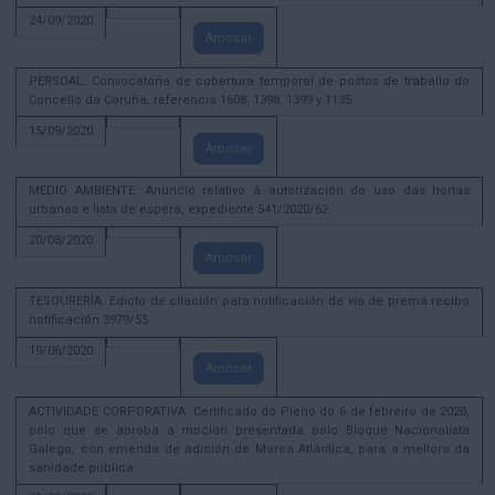
24/09/2020
Amosar
PERSOAL. Convocatoria de cobertura temporal de postos de traballo do
Concello da Coruña, referencia 1608, 1398, 1399 y 1135
15/09/2020
Amosar
MEDIO AMBIENTE. Anuncio relativo á autorización do uso das hortas
urbanas e lista de espera, expediente 541/2020/62
20/08/2020
Amosar
TESOURERÍA. Edicto de citación para notificación de vía de prema recibo
notificación 3979/55
19/06/2020
Amosar
ACTIVIDADE CORPORATIVA. Certificado do Pleno do 6 de febreiro de 2020,
polo que se aproba a moción presentada polo Bloque Nacionalista
Galego, con emenda de adición de Marea Atlántica, para a mellora da
sanidade pública.