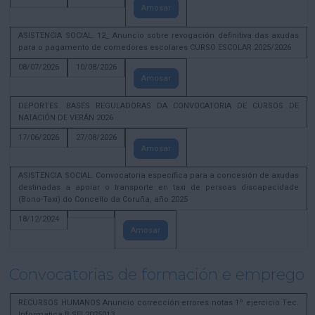
Amosar
ASISTENCIA SOCIAL. 12_ Anuncio sobre revogación definitiva das axudas
para o pagamento de comedores escolares CURSO ESCOLAR 2025/2026
08/07/2026
10/08/2026
Amosar
DEPORTES. BASES REGULADORAS DA CONVOCATORIA DE CURSOS DE
NATACIÓN DE VERÁN 2026
17/06/2026
27/08/2026
Amosar
ASISTENCIA SOCIAL. Convocatoria específica para a concesión de axudas
destinadas a apoiar o transporte en taxi de persoas discapacidade
(Bono-Taxi) do Concello da Coruña, año 2025
18/12/2024
Amosar
Convocatorias de formación e emprego
RECURSOS HUMANOS Anuncio corrección errores notas 1º ejercicio Tec.
Informatica B SEL2025013