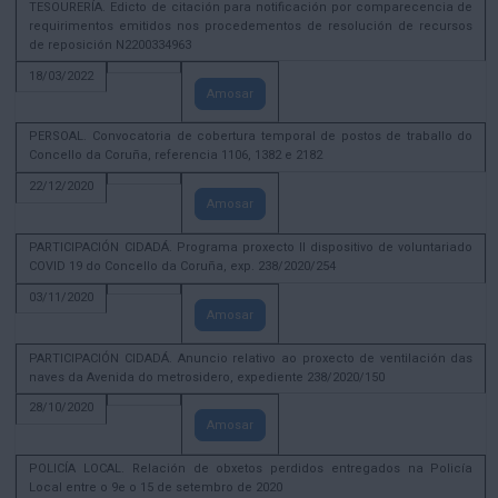
TESOURERÍA. Edicto de citación para notificación por comparecencia de
requirimentos emitidos nos procedementos de resolución de recursos
de reposición N2200334963
18/03/2022
Amosar
PERSOAL. Convocatoria de cobertura temporal de postos de traballo do
Concello da Coruña, referencia 1106, 1382 e 2182
22/12/2020
Amosar
PARTICIPACIÓN CIDADÁ. Programa proxecto II dispositivo de voluntariado
COVID 19 do Concello da Coruña, exp. 238/2020/254
03/11/2020
Amosar
PARTICIPACIÓN CIDADÁ. Anuncio relativo ao proxecto de ventilación das
naves da Avenida do metrosidero, expediente 238/2020/150
28/10/2020
Amosar
POLICÍA LOCAL. Relación de obxetos perdidos entregados na Policía
Local entre o 9e o 15 de setembro de 2020