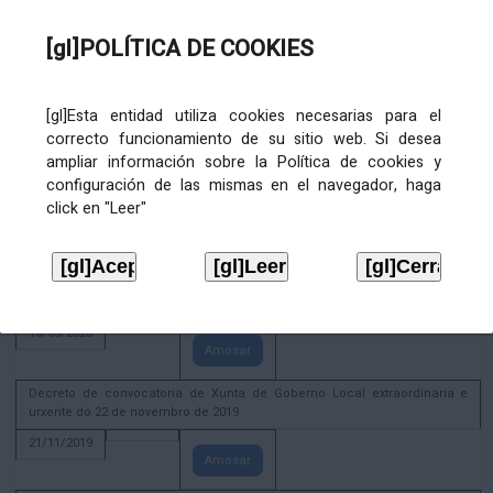
02/08/2022
[gl]POLÍTICA DE COOKIES
Amosar
ACTIVIDADE CORPORATIVA. Xunta de Goberno Local do 30 de decembro
de 2020
[gl]Esta entidad utiliza cookies necesarias para el
28/12/2020
correcto funcionamiento de su sitio web. Si desea
Amosar
ampliar información sobre la Política de cookies y
configuración de las mismas en el navegador, haga
ACTIVIDADE CORPORATIVA. Extracto do Pleno ordinario de data 2.7.2020
click en "Leer"
08/07/2020
Amosar
ACTIVIDADE CORPORATIVA. Extracto da Xunta de Goberno Local de 17 de
xuño de 2020
18/06/2020
Amosar
Decreto de convocatoria de Xunta de Goberno Local extraordinaria e
urxente do 22 de novembro de 2019
21/11/2019
Amosar