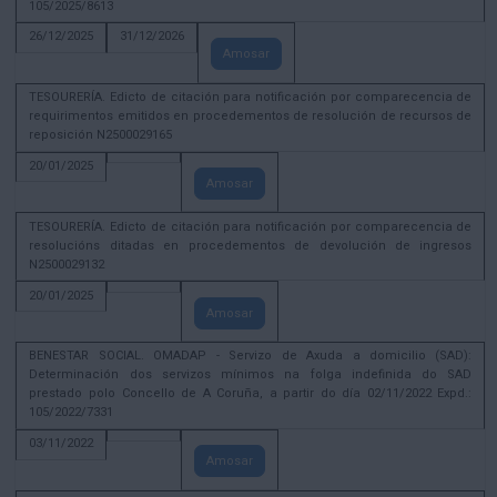
105/2025/8613
26/12/2025
31/12/2026
Amosar
TESOURERÍA. Edicto de citación para notificación por comparecencia de
requirimentos emitidos en procedementos de resolución de recursos de
reposición N2500029165
20/01/2025
Amosar
TESOURERÍA. Edicto de citación para notificación por comparecencia de
resolucións ditadas en procedementos de devolución de ingresos
N2500029132
20/01/2025
Amosar
BENESTAR SOCIAL. OMADAP - Servizo de Axuda a domicilio (SAD):
Determinación dos servizos mínimos na folga indefinida do SAD
prestado polo Concello de A Coruña, a partir do día 02/11/2022 Expd.:
105/2022/7331
03/11/2022
Amosar