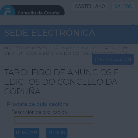
CASTELLANO
GALEGO
INICIO SEDE
SEDE ELECTRÓNICA
INICIO
08/08/2026 18:33:35
CORUNA.ES
>
INICIO
>
TABOLEIRO
DE ANUNCIOS E EDICTOS DO CONCELLO DA CORUÑA
INICIAR SESIÓN
INFORMACIÓN PÚBLICA
TABOLEIRO DE ANUNCIOS E
CARTAFOL CIDADÁN
EDICTOS DO CONCELLO DA
CORUÑA
UTILIDADES
Procura de publicacións
Descrición de publicación
AXUDA