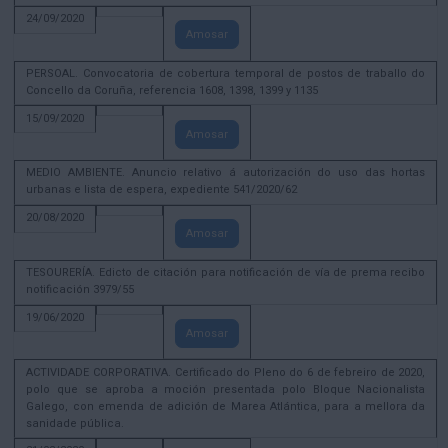
24/09/2020
Amosar
PERSOAL. Convocatoria de cobertura temporal de postos de traballo do
Concello da Coruña, referencia 1608, 1398, 1399 y 1135
15/09/2020
Amosar
MEDIO AMBIENTE. Anuncio relativo á autorización do uso das hortas
urbanas e lista de espera, expediente 541/2020/62
20/08/2020
Amosar
TESOURERÍA. Edicto de citación para notificación de vía de prema recibo
notificación 3979/55
19/06/2020
Amosar
ACTIVIDADE CORPORATIVA. Certificado do Pleno do 6 de febreiro de 2020,
polo que se aproba a moción presentada polo Bloque Nacionalista
Galego, con emenda de adición de Marea Atlántica, para a mellora da
sanidade pública.