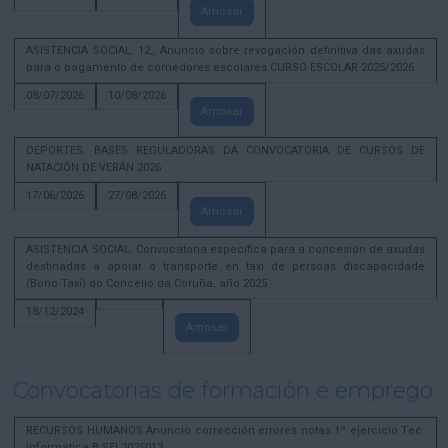
Amosar
ASISTENCIA SOCIAL. 12_ Anuncio sobre revogación definitiva das axudas
para o pagamento de comedores escolares CURSO ESCOLAR 2025/2026
08/07/2026
10/08/2026
Amosar
DEPORTES. BASES REGULADORAS DA CONVOCATORIA DE CURSOS DE
NATACIÓN DE VERÁN 2026
17/06/2026
27/08/2026
Amosar
ASISTENCIA SOCIAL. Convocatoria específica para a concesión de axudas
destinadas a apoiar o transporte en taxi de persoas discapacidade
(Bono-Taxi) do Concello da Coruña, año 2025
18/12/2024
Amosar
Convocatorias de formación e emprego
RECURSOS HUMANOS Anuncio corrección errores notas 1º ejercicio Tec.
Informatica B SEL2025013