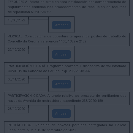
TESOURERÍA. Edicto de citación para notificación por comparecencia de
requirimentos emitidos nos procedementos de resolución de recursos
de reposición N2200334963
18/03/2022
Amosar
PERSOAL. Convocatoria de cobertura temporal de postos de traballo do
Concello da Coruña, referencia 1106, 1382 e 2182
22/12/2020
Amosar
PARTICIPACIÓN CIDADÁ. Programa proxecto II dispositivo de voluntariado
COVID 19 do Concello da Coruña, exp. 238/2020/254
03/11/2020
Amosar
PARTICIPACIÓN CIDADÁ. Anuncio relativo ao proxecto de ventilación das
naves da Avenida do metrosidero, expediente 238/2020/150
28/10/2020
Amosar
POLICÍA LOCAL. Relación de obxetos perdidos entregados na Policía
Local entre o 9e o 15 de setembro de 2020