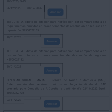
105/2025/8613
26/12/2025
31/12/2026
Amosar
TESOURERÍA. Edicto de citación para notificación por comparecencia de
requirimentos emitidos en procedementos de resolución de recursos de
reposición N2500029165
20/01/2025
Amosar
TESOURERÍA. Edicto de citación para notificación por comparecencia de
resolucións ditadas en procedementos de devolución de ingresos
N2500029132
20/01/2025
Amosar
BENESTAR SOCIAL. OMADAP - Servizo de Axuda a domicilio (SAD):
Determinación dos servizos mínimos na folga indefinida do SAD
prestado polo Concello de A Coruña, a partir do día 02/11/2022 Expd.:
105/2022/7331
03/11/2022
Amosar