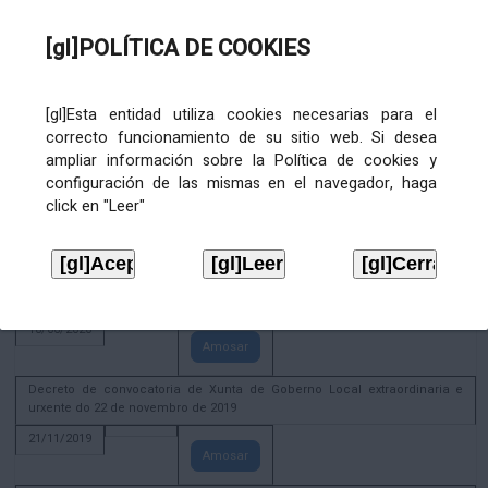
02/08/2022
[gl]POLÍTICA DE COOKIES
Amosar
ACTIVIDADE CORPORATIVA. Xunta de Goberno Local do 30 de decembro
de 2020
[gl]Esta entidad utiliza cookies necesarias para el
28/12/2020
correcto funcionamiento de su sitio web. Si desea
Amosar
ampliar información sobre la Política de cookies y
configuración de las mismas en el navegador, haga
ACTIVIDADE CORPORATIVA. Extracto do Pleno ordinario de data 2.7.2020
click en "Leer"
08/07/2020
Amosar
ACTIVIDADE CORPORATIVA. Extracto da Xunta de Goberno Local de 17 de
xuño de 2020
18/06/2020
Amosar
Decreto de convocatoria de Xunta de Goberno Local extraordinaria e
urxente do 22 de novembro de 2019
21/11/2019
Amosar