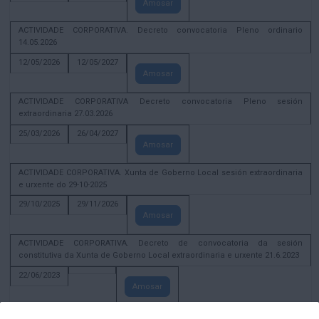
Amosar
ACTIVIDADE CORPORATIVA. Decreto convocatoria Pleno ordinario
14.05.2026
12/05/2026
12/05/2027
Amosar
ACTIVIDADE CORPORATIVA Decreto convocatoria Pleno sesión
extraordinaria 27.03.2026
25/03/2026
26/04/2027
Amosar
ACTIVIDADE CORPORATIVA. Xunta de Goberno Local sesión extraordinaria
e urxente do 29-10-2025
29/10/2025
29/11/2026
Amosar
ACTIVIDADE CORPORATIVA. Decreto de convocatoria da sesión
constitutiva da Xunta de Goberno Local extraordinaria e urxente 21.6.2023
22/06/2023
Amosar
Xunta de Goberno Local extraordinaria e urxente 01.08.2022