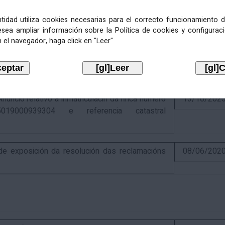
entidad utiliza cookies necesarias para el correcto funcionamiento d
esea ampliar información sobre la Política de cookies y configurac
 el navegador, haga click en "Leer"
ativo á recadación das cotas estatais e
21/07/202
Económicas de 2026, cuxa xestión recadatoria
n Tributaria.
io relativo á inmatriculacin da finca número
13/10/202
019000939304 e referencia catastral
 exposición da resolución das reclamacións
08/06/202