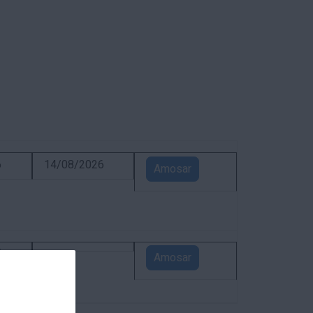
6
14/08/2026
Amosar
5
Amosar