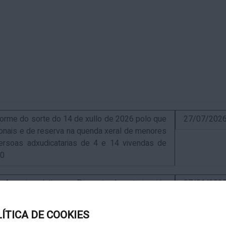
me do sorte do 14 de xullo de 2026 polo que
27/07/202
sionais e de reserva na quenda xeral de menores
ersoas adxudicatarias de 4 e 14 vivendas de
10
uncio relativo ao Proxecto de autorización
07/01/202
ra a instalación de nova ERM 16/4 Q.9000-D sita
, exp. IN627A 2024/4-1
LÍTICA DE COOKIES