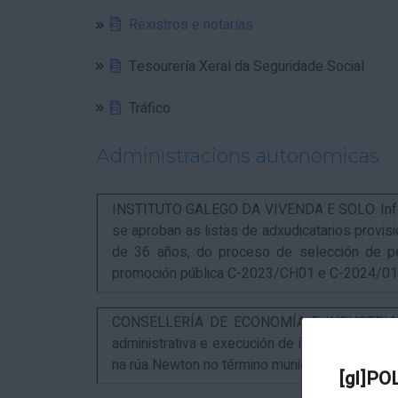
Rexistros e notarías
Tesourería Xeral da Seguridade Social
Tráfico
Administracions autonomicas
INSTITUTO GALEGO DA VIVENDA E SOLO. Infor
se aproban as listas de adxudicatarios provi
de 36 años, do proceso de selección de p
promoción pública C-2023/CH01 e C-2024/0
CONSELLERÍA DE ECONOMÍA E INDUSTRIA. An
administrativa e execución de instalacións pa
na rúa Newton no término municipal da Coruña
[gl]PO