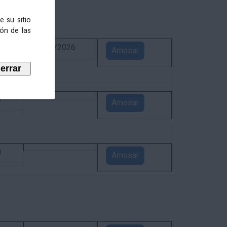
e su sitio
ión de las
6
02/09/2026
Amosar
5
Amosar
0
Amosar