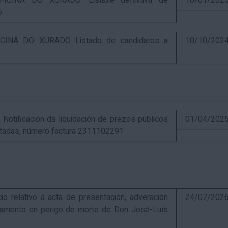
CINA DO XURADO. Listaxe definitiva de
10/01/202
6
INA DO XURADO Listado de candidatos a
10/10/202
ificación da liquidación de prezos públicos
01/04/202
estadas, número factura 2311102291
elativo á acta de presentación, adveración
24/07/202
estamento en perigo de morte de Don José-Luís