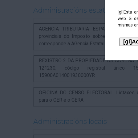
Administracións estatais
[gl]Esta 
web. Si d
mismas en
AGENCIA TRIBUTARIA ESPAÑOLA. Aviso rel
provinciais do Imposto sobre Actividades 
corresponde á AGencia Estatal de Administració
REXISTRO 2 DA PROPIEDADE DA CORUÑA. Anunc
121230, código registral único 15
15900A014001930000YR
OFICINA DO CENSO ELECTORAL. Listaxes de
para o CER e o CERA
Administracións locais