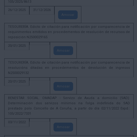
105/2025/8613
26/12/2025
31/12/2026
Amosar
TESOURERÍA. Edicto de citación para notificación por comparecencia de
requirimentos emitidos en procedementos de resolución de recursos de
reposición N2500029165
20/01/2025
Amosar
TESOURERÍA. Edicto de citación para notificación por comparecencia de
resolucións ditadas en procedementos de devolución de ingresos
N2500029132
20/01/2025
Amosar
BENESTAR SOCIAL. OMADAP - Servizo de Axuda a domicilio (SAD):
Determinación dos servizos mínimos na folga indefinida do SAD
prestado polo Concello de A Coruña, a partir do día 02/11/2022 Expd.:
105/2022/7331
03/11/2022
Amosar