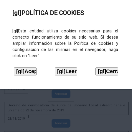
02/08/2022
[gl]POLÍTICA DE COOKIES
Amosar
ACTIVIDADE CORPORATIVA. Xunta de Goberno Local do 30 de decembro
de 2020
[gl]Esta entidad utiliza cookies necesarias para el
28/12/2020
correcto funcionamiento de su sitio web. Si desea
Amosar
ampliar información sobre la Política de cookies y
configuración de las mismas en el navegador, haga
ACTIVIDADE CORPORATIVA. Extracto do Pleno ordinario de data 2.7.2020
click en "Leer"
08/07/2020
Amosar
ACTIVIDADE CORPORATIVA. Extracto da Xunta de Goberno Local de 17 de
xuño de 2020
18/06/2020
Amosar
Decreto de convocatoria de Xunta de Goberno Local extraordinaria e
urxente do 22 de novembro de 2019
21/11/2019
Amosar