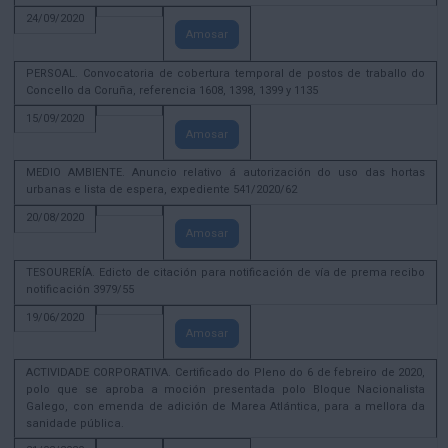
24/09/2020
Amosar
PERSOAL. Convocatoria de cobertura temporal de postos de traballo do
Concello da Coruña, referencia 1608, 1398, 1399 y 1135
15/09/2020
Amosar
MEDIO AMBIENTE. Anuncio relativo á autorización do uso das hortas
urbanas e lista de espera, expediente 541/2020/62
20/08/2020
Amosar
TESOURERÍA. Edicto de citación para notificación de vía de prema recibo
notificación 3979/55
19/06/2020
Amosar
ACTIVIDADE CORPORATIVA. Certificado do Pleno do 6 de febreiro de 2020,
polo que se aproba a moción presentada polo Bloque Nacionalista
Galego, con emenda de adición de Marea Atlántica, para a mellora da
sanidade pública.