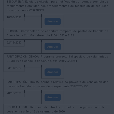
TESOURERÍA. Edicto de citación para notificación por comparecencia de
requirimentos emitidos nos procedementos de resolución de recursos
de reposición N2200334963
18/03/2022
Amosar
PERSOAL. Convocatoria de cobertura temporal de postos de traballo do
Concello da Coruña, referencia 1106, 1382 e 2182
22/12/2020
Amosar
PARTICIPACIÓN CIDADÁ. Programa proxecto II dispositivo de voluntariado
COVID 19 do Concello da Coruña, exp. 238/2020/254
03/11/2020
Amosar
PARTICIPACIÓN CIDADÁ. Anuncio relativo ao proxecto de ventilación das
naves da Avenida do metrosidero, expediente 238/2020/150
28/10/2020
Amosar
POLICÍA LOCAL. Relación de obxetos perdidos entregados na Policía
Local entre o 9e o 15 de setembro de 2020