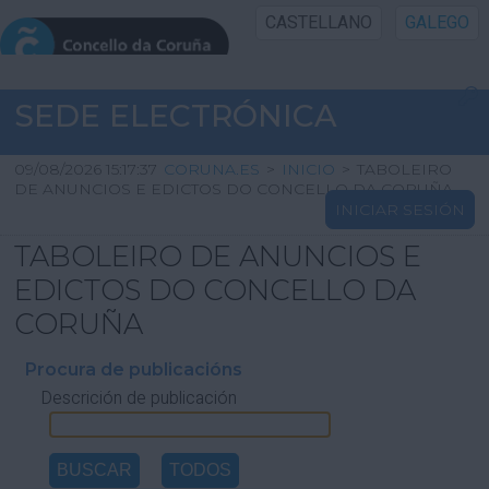
CASTELLANO
GALEGO
INICIO SEDE
SEDE ELECTRÓNICA
INICIO
09/08/2026 15:17:37
CORUNA.ES
>
INICIO
>
TABOLEIRO
DE ANUNCIOS E EDICTOS DO CONCELLO DA CORUÑA
INICIAR SESIÓN
INFORMACIÓN PÚBLICA
TABOLEIRO DE ANUNCIOS E
CARTAFOL CIDADÁN
EDICTOS DO CONCELLO DA
CORUÑA
UTILIDADES
Procura de publicacións
Descrición de publicación
AXUDA