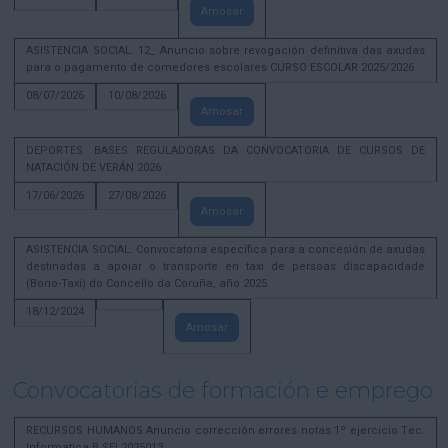
Amosar
ASISTENCIA SOCIAL. 12_ Anuncio sobre revogación definitiva das axudas
para o pagamento de comedores escolares CURSO ESCOLAR 2025/2026
08/07/2026
10/08/2026
Amosar
DEPORTES. BASES REGULADORAS DA CONVOCATORIA DE CURSOS DE
NATACIÓN DE VERÁN 2026
17/06/2026
27/08/2026
Amosar
ASISTENCIA SOCIAL. Convocatoria específica para a concesión de axudas
destinadas a apoiar o transporte en taxi de persoas discapacidade
(Bono-Taxi) do Concello da Coruña, año 2025
18/12/2024
Amosar
Convocatorias de formación e emprego
RECURSOS HUMANOS Anuncio corrección errores notas 1º ejercicio Tec.
Informatica B SEL2025013