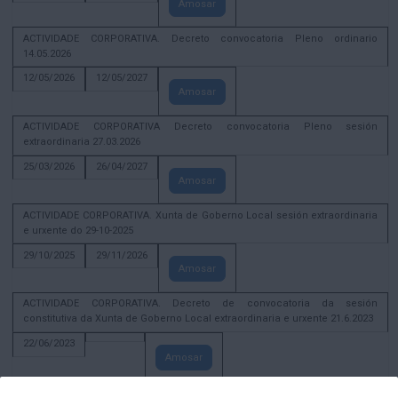
Amosar
ACTIVIDADE CORPORATIVA. Decreto convocatoria Pleno ordinario
14.05.2026
12/05/2026
12/05/2027
Amosar
ACTIVIDADE CORPORATIVA Decreto convocatoria Pleno sesión
extraordinaria 27.03.2026
25/03/2026
26/04/2027
Amosar
ACTIVIDADE CORPORATIVA. Xunta de Goberno Local sesión extraordinaria
e urxente do 29-10-2025
29/10/2025
29/11/2026
Amosar
ACTIVIDADE CORPORATIVA. Decreto de convocatoria da sesión
constitutiva da Xunta de Goberno Local extraordinaria e urxente 21.6.2023
22/06/2023
Amosar
Xunta de Goberno Local extraordinaria e urxente 01.08.2022