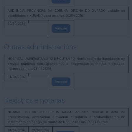
AUDIENCIA PROVINCIAL DA CORUÑA. OFICINA DO XURADO Listado de
candidatos a XURADO para os anos 2025 y 2026.
10/10/2024
Amosar
Outras administracións
HOSPITAL UNIVERSITARIO 12 DE OUTUBRO. Notificación da liquidación de
prezos públicos correspondentes a asistencias sanitarias prestadas,
número factura 2311102291
01/04/2025
Amosar
Rexistros e notarías
NOTARIO VICTOR JOSE PEON RAMA. Anuncio relativo á acta de
presentación, adveración elevación a público e protocolización de
testamento en perigo de morte de Don José-Luís López Currás.
24/07/2026
24/08/2026