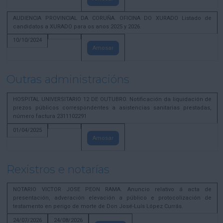
AUDIENCIA PROVINCIAL DA CORUÑA. OFICINA DO XURADO Listado de
candidatos a XURADO para os anos 2025 y 2026.
10/10/2024
Amosar
Outras administracións
HOSPITAL UNIVERSITARIO 12 DE OUTUBRO. Notificación da liquidación de
prezos públicos correspondentes a asistencias sanitarias prestadas,
número factura 2311102291
01/04/2025
Amosar
Rexistros e notarías
NOTARIO VICTOR JOSE PEON RAMA. Anuncio relativo á acta de
presentación, adveración elevación a público e protocolización de
testamento en perigo de morte de Don José-Luís López Currás.
24/07/2026
24/08/2026