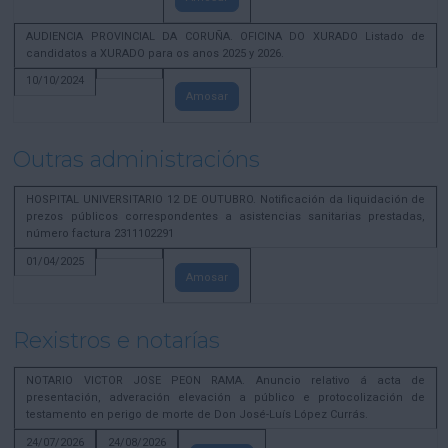
AUDIENCIA PROVINCIAL DA CORUÑA. OFICINA DO XURADO Listado de
candidatos a XURADO para os anos 2025 y 2026.
10/10/2024
Amosar
Outras administracións
HOSPITAL UNIVERSITARIO 12 DE OUTUBRO. Notificación da liquidación de
prezos públicos correspondentes a asistencias sanitarias prestadas,
número factura 2311102291
01/04/2025
Amosar
Rexistros e notarías
NOTARIO VICTOR JOSE PEON RAMA. Anuncio relativo á acta de
presentación, adveración elevación a público e protocolización de
testamento en perigo de morte de Don José-Luís López Currás.
24/07/2026
24/08/2026