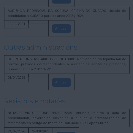
AUDIENCIA PROVINCIAL DA CORUÑA. OFICINA DO XURADO Listado de
candidatos a XURADO para os anos 2025 y 2026.
10/10/2024
Amosar
Outras administracións
HOSPITAL UNIVERSITARIO 12 DE OUTUBRO. Notificación da liquidación de
prezos públicos correspondentes a asistencias sanitarias prestadas,
número factura 2311102291
01/04/2025
Amosar
Rexistros e notarías
NOTARIO VICTOR JOSE PEON RAMA. Anuncio relativo á acta de
presentación, adveración elevación a público e protocolización de
testamento en perigo de morte de Don José-Luís López Currás.
24/07/2026
24/08/2026