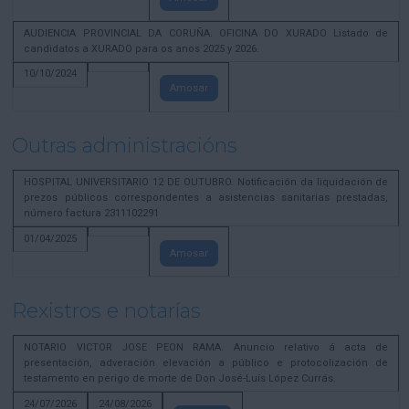
AUDIENCIA PROVINCIAL DA CORUÑA. OFICINA DO XURADO Listado de
candidatos a XURADO para os anos 2025 y 2026.
10/10/2024
Amosar
Outras administracións
HOSPITAL UNIVERSITARIO 12 DE OUTUBRO. Notificación da liquidación de
prezos públicos correspondentes a asistencias sanitarias prestadas,
número factura 2311102291
01/04/2025
Amosar
Rexistros e notarías
NOTARIO VICTOR JOSE PEON RAMA. Anuncio relativo á acta de
presentación, adveración elevación a público e protocolización de
testamento en perigo de morte de Don José-Luís López Currás.
24/07/2026
24/08/2026