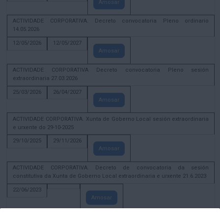
Amosar
ACTIVIDADE CORPORATIVA. Decreto convocatoria Pleno ordinario
14.05.2026
12/05/2026
12/05/2027
Amosar
ACTIVIDADE CORPORATIVA Decreto convocatoria Pleno sesión
extraordinaria 27.03.2026
25/03/2026
26/04/2027
Amosar
ACTIVIDADE CORPORATIVA. Xunta de Goberno Local sesión extraordinaria
e urxente do 29-10-2025
29/10/2025
29/11/2026
Amosar
ACTIVIDADE CORPORATIVA. Decreto de convocatoria da sesión
constitutiva da Xunta de Goberno Local extraordinaria e urxente 21.6.2023
22/06/2023
Amosar
Xunta de Goberno Local extraordinaria e urxente 01.08.2022