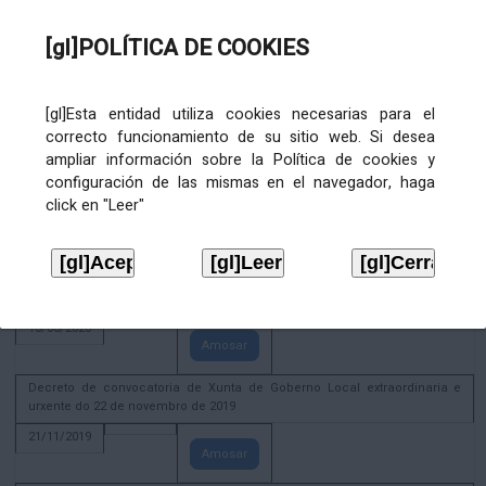
02/08/2022
[gl]POLÍTICA DE COOKIES
Amosar
ACTIVIDADE CORPORATIVA. Xunta de Goberno Local do 30 de decembro
de 2020
[gl]Esta entidad utiliza cookies necesarias para el
28/12/2020
correcto funcionamiento de su sitio web. Si desea
Amosar
ampliar información sobre la Política de cookies y
configuración de las mismas en el navegador, haga
ACTIVIDADE CORPORATIVA. Extracto do Pleno ordinario de data 2.7.2020
click en "Leer"
08/07/2020
Amosar
ACTIVIDADE CORPORATIVA. Extracto da Xunta de Goberno Local de 17 de
xuño de 2020
18/06/2020
Amosar
Decreto de convocatoria de Xunta de Goberno Local extraordinaria e
urxente do 22 de novembro de 2019
21/11/2019
Amosar