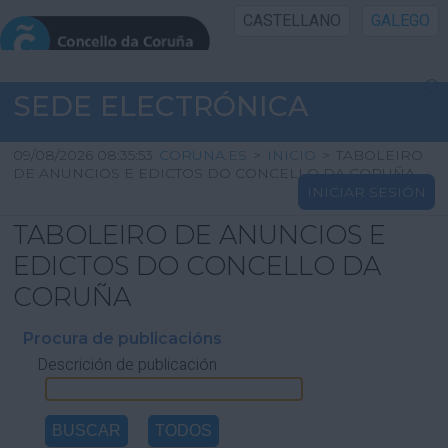
CASTELLANO
GALEGO
INICIO SEDE
SEDE ELECTRÓNICA
INICIO
09/08/2026 08:35:53
CORUNA.ES
>
INICIO
>
TABOLEIRO
DE ANUNCIOS E EDICTOS DO CONCELLO DA CORUÑA
INICIAR SESIÓN
INFORMACIÓN PÚBLICA
TABOLEIRO DE ANUNCIOS E
CARTAFOL CIDADÁN
EDICTOS DO CONCELLO DA
CORUÑA
UTILIDADES
Procura de publicacións
Descrición de publicación
AXUDA