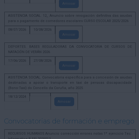
Amosar
ASISTENCIA SOCIAL. 12_ Anuncio sobre revogación definitiva das axudas
para o pagamento de comedores escolares CURSO ESCOLAR 2025/2026
08/07/2026
10/08/2026
Amosar
DEPORTES. BASES REGULADORAS DA CONVOCATORIA DE CURSOS DE
NATACIÓN DE VERÁN 2026
17/06/2026
27/08/2026
Amosar
ASISTENCIA SOCIAL. Convocatoria específica para a concesión de axudas
destinadas a apoiar o transporte en taxi de persoas discapacidade
(Bono-Taxi) do Concello da Coruña, año 2025
18/12/2024
Amosar
Convocatorias de formación e emprego
RECURSOS HUMANOS Anuncio corrección errores notas 1º ejercicio Tec.
Informatica B SEL2025013