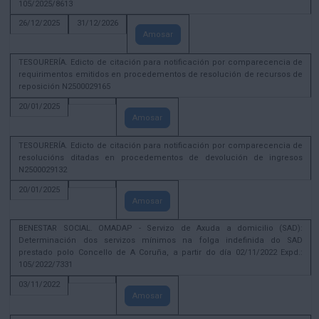
105/2025/8613
26/12/2025
31/12/2026
Amosar
TESOURERÍA. Edicto de citación para notificación por comparecencia de
requirimentos emitidos en procedementos de resolución de recursos de
reposición N2500029165
20/01/2025
Amosar
TESOURERÍA. Edicto de citación para notificación por comparecencia de
resolucións ditadas en procedementos de devolución de ingresos
N2500029132
20/01/2025
Amosar
BENESTAR SOCIAL. OMADAP - Servizo de Axuda a domicilio (SAD):
Determinación dos servizos mínimos na folga indefinida do SAD
prestado polo Concello de A Coruña, a partir do día 02/11/2022 Expd.:
105/2022/7331
03/11/2022
Amosar