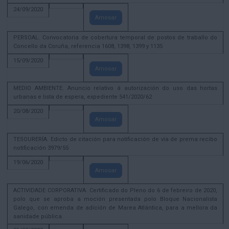
24/09/2020
Amosar
PERSOAL. Convocatoria de cobertura temporal de postos de traballo do
Concello da Coruña, referencia 1608, 1398, 1399 y 1135
15/09/2020
Amosar
MEDIO AMBIENTE. Anuncio relativo á autorización do uso das hortas
urbanas e lista de espera, expediente 541/2020/62
20/08/2020
Amosar
TESOURERÍA. Edicto de citación para notificación de vía de prema recibo
notificación 3979/55
19/06/2020
Amosar
ACTIVIDADE CORPORATIVA. Certificado do Pleno do 6 de febreiro de 2020,
polo que se aproba a moción presentada polo Bloque Nacionalista
Galego, con emenda de adición de Marea Atlántica, para a mellora da
sanidade pública.