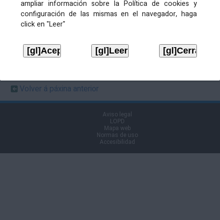
ampliar información sobre la Política de cookies y
publicación
20/01/2025
en Boletín
configuración de las mismas en el navegador, haga
click en "Leer"
Ficheiros de publicación
ANUNCIO
Descargar
Volver á páxina anterior
Aviso legal
LOPD
Mapa web
Normas de uso
Accesibilidad