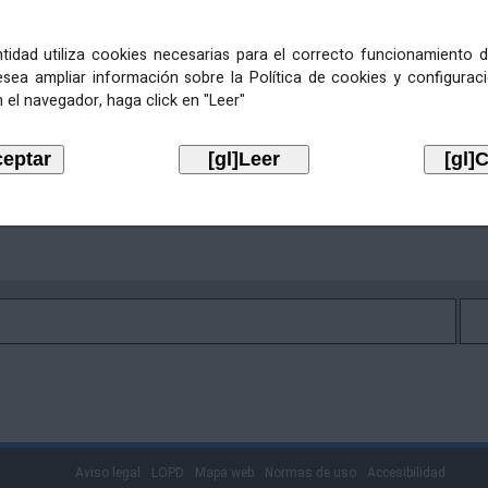
entidad utiliza cookies necesarias para el correcto funcionamiento d
icto de citación para notificación de vía de prema recibo 
esea ampliar información sobre la Política de cookies y configurac
 el navegador, haga click en "Leer"
Aviso legal
LOPD
Mapa web
Normas de uso
Accesibilidad