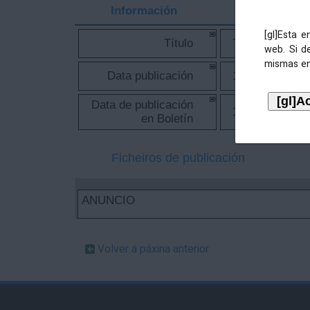
Información
[gl]Esta 
Título
TESOURERÍA. Ed
web. Si d
mismas en
Data publicación
19/06/2020
Data de publicación
19/06/2020
en Boletín
Ficheiros de publicación
ANUNCIO
Volver á páxina anterior