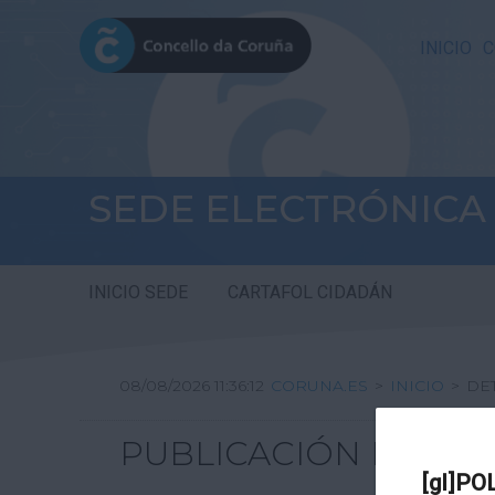
INICIO
C
SEDE ELECTRÓNICA
INICIO SEDE
CARTAFOL CIDADÁN
08/08/2026 11:36:12
CORUNA.ES
>
INICIO
>
DE
PUBLICACIÓN DE TA
[gl]PO