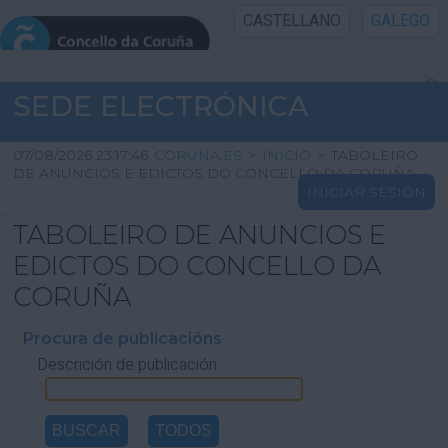
CASTELLANO
GALEGO
INICIO SEDE
SEDE ELECTRÓNICA
INICIO
07/08/2026 23:17:46
CORUNA.ES
>
INICIO
>
TABOLEIRO
DE ANUNCIOS E EDICTOS DO CONCELLO DA CORUÑA
INICIAR SESIÓN
INFORMACIÓN PÚBLICA
TABOLEIRO DE ANUNCIOS E
CARTAFOL CIDADÁN
EDICTOS DO CONCELLO DA
CORUÑA
UTILIDADES
Procura de publicacións
Descrición de publicación
AXUDA