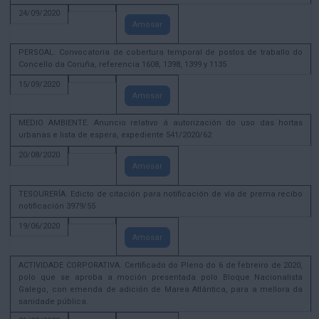
24/09/2020
Amosar
PERSOAL. Convocatoria de cobertura temporal de postos de traballo do
Concello da Coruña, referencia 1608, 1398, 1399 y 1135
15/09/2020
Amosar
MEDIO AMBIENTE. Anuncio relativo á autorización do uso das hortas
urbanas e lista de espera, expediente 541/2020/62
20/08/2020
Amosar
TESOURERÍA. Edicto de citación para notificación de vía de prema recibo
notificación 3979/55
19/06/2020
Amosar
ACTIVIDADE CORPORATIVA. Certificado do Pleno do 6 de febreiro de 2020,
polo que se aproba a moción presentada polo Bloque Nacionalista
Galego, con emenda de adición de Marea Atlántica, para a mellora da
sanidade pública.