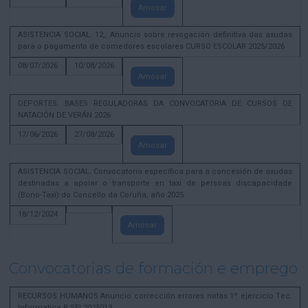
Amosar
ASISTENCIA SOCIAL. 12_ Anuncio sobre revogación definitiva das axudas
para o pagamento de comedores escolares CURSO ESCOLAR 2025/2026
08/07/2026
10/08/2026
Amosar
DEPORTES. BASES REGULADORAS DA CONVOCATORIA DE CURSOS DE
NATACIÓN DE VERÁN 2026
17/06/2026
27/08/2026
Amosar
ASISTENCIA SOCIAL. Convocatoria específica para a concesión de axudas
destinadas a apoiar o transporte en taxi de persoas discapacidade
(Bono-Taxi) do Concello da Coruña, año 2025
18/12/2024
Amosar
Convocatorias de formación e emprego
RECURSOS HUMANOS Anuncio corrección errores notas 1º ejercicio Tec.
Informatica B SEL2025013