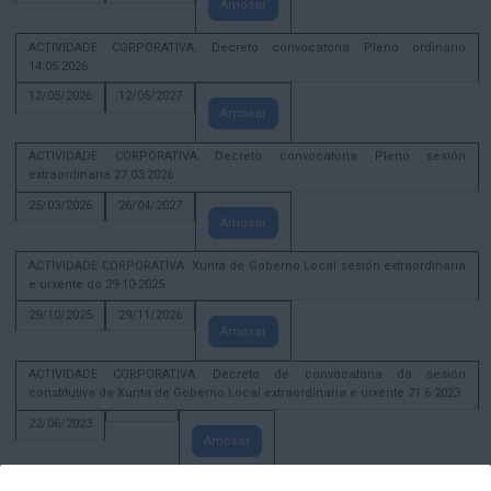
Amosar
ACTIVIDADE CORPORATIVA. Decreto convocatoria Pleno ordinario
14.05.2026
12/05/2026
12/05/2027
Amosar
ACTIVIDADE CORPORATIVA Decreto convocatoria Pleno sesión
extraordinaria 27.03.2026
25/03/2026
26/04/2027
Amosar
ACTIVIDADE CORPORATIVA. Xunta de Goberno Local sesión extraordinaria
e urxente do 29-10-2025
29/10/2025
29/11/2026
Amosar
ACTIVIDADE CORPORATIVA. Decreto de convocatoria da sesión
constitutiva da Xunta de Goberno Local extraordinaria e urxente 21.6.2023
22/06/2023
Amosar
Xunta de Goberno Local extraordinaria e urxente 01.08.2022