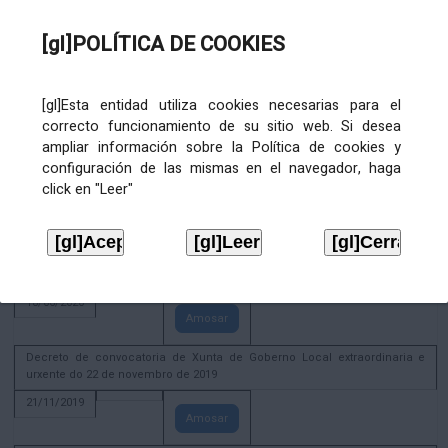
02/08/2022
[gl]POLÍTICA DE COOKIES
Amosar
ACTIVIDADE CORPORATIVA. Xunta de Goberno Local do 30 de decembro
de 2020
[gl]Esta entidad utiliza cookies necesarias para el
28/12/2020
correcto funcionamiento de su sitio web. Si desea
Amosar
ampliar información sobre la Política de cookies y
configuración de las mismas en el navegador, haga
ACTIVIDADE CORPORATIVA. Extracto do Pleno ordinario de data 2.7.2020
click en "Leer"
08/07/2020
Amosar
ACTIVIDADE CORPORATIVA. Extracto da Xunta de Goberno Local de 17 de
xuño de 2020
18/06/2020
Amosar
Decreto de convocatoria de Xunta de Goberno Local extraordinaria e
urxente do 22 de novembro de 2019
21/11/2019
Amosar