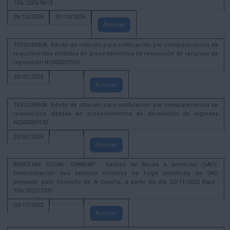
105/2025/8613
26/12/2025
31/12/2026
Amosar
TESOURERÍA. Edicto de citación para notificación por comparecencia de
requirimentos emitidos en procedementos de resolución de recursos de
reposición N2500029165
20/01/2025
Amosar
TESOURERÍA. Edicto de citación para notificación por comparecencia de
resolucións ditadas en procedementos de devolución de ingresos
N2500029132
20/01/2025
Amosar
BENESTAR SOCIAL. OMADAP - Servizo de Axuda a domicilio (SAD):
Determinación dos servizos mínimos na folga indefinida do SAD
prestado polo Concello de A Coruña, a partir do día 02/11/2022 Expd.:
105/2022/7331
03/11/2022
Amosar