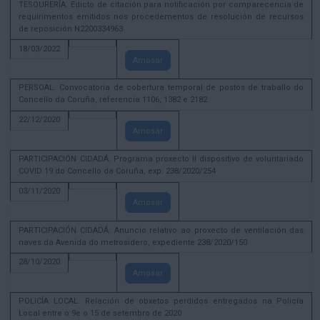
TESOURERÍA. Edicto de citación para notificación por comparecencia de
requirimentos emitidos nos procedementos de resolución de recursos
de reposición N2200334963
18/03/2022
Amosar
PERSOAL. Convocatoria de cobertura temporal de postos de traballo do
Concello da Coruña, referencia 1106, 1382 e 2182
22/12/2020
Amosar
PARTICIPACIÓN CIDADÁ. Programa proxecto II dispositivo de voluntariado
COVID 19 do Concello da Coruña, exp. 238/2020/254
03/11/2020
Amosar
PARTICIPACIÓN CIDADÁ. Anuncio relativo ao proxecto de ventilación das
naves da Avenida do metrosidero, expediente 238/2020/150
28/10/2020
Amosar
POLICÍA LOCAL. Relación de obxetos perdidos entregados na Policía
Local entre o 9e o 15 de setembro de 2020