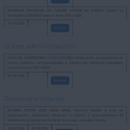
AUDIENCIA PROVINCIAL DA CORUÑA. OFICINA DO XURADO Listado de
candidatos a XURADO para os anos 2025 y 2026.
10/10/2024
Amosar
Outras administracións
HOSPITAL UNIVERSITARIO 12 DE OUTUBRO. Notificación da liquidación de
prezos públicos correspondentes a asistencias sanitarias prestadas,
número factura 2311102291
01/04/2025
Amosar
Rexistros e notarías
NOTARIO VICTOR JOSE PEON RAMA. Anuncio relativo á acta de
presentación, adveración elevación a público e protocolización de
testamento en perigo de morte de Don José-Luís López Currás.
24/07/2026
24/08/2026