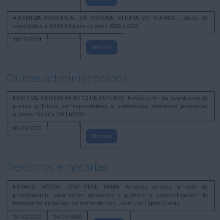
AUDIENCIA PROVINCIAL DA CORUÑA. OFICINA DO XURADO Listado de
candidatos a XURADO para os anos 2025 y 2026.
10/10/2024
Amosar
Outras administracións
HOSPITAL UNIVERSITARIO 12 DE OUTUBRO. Notificación da liquidación de
prezos públicos correspondentes a asistencias sanitarias prestadas,
número factura 2311102291
01/04/2025
Amosar
Rexistros e notarías
NOTARIO VICTOR JOSE PEON RAMA. Anuncio relativo á acta de
presentación, adveración elevación a público e protocolización de
testamento en perigo de morte de Don José-Luís López Currás.
24/07/2026
24/08/2026