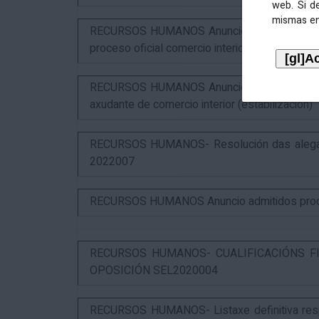
web. Si d
mismas en
RECURSOS HUMANOS Anuncio resultados 2º ex
proceso oficial comercio interior (SEL2023015
RECURSOS HUMANOS Anuncio puntuación defin
axudante de comercio interior (estabilización)
RECURSOS HUMANOS- Resolución das alegaci
2022007
RECURSOS HUMANOS Anuncio admitidos proces
RECURSOS HUMANOS- CUALIFICACIÓNS FI
OPOSICIÓN SEL2020004
RECURSOS HUMANOS- Listaxe definitiva respo