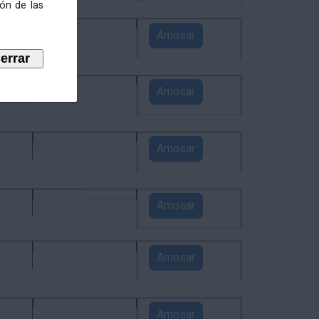
ión de las
5
Amosar
4
Amosar
3
Amosar
1
Amosar
1
Amosar
1
Amosar