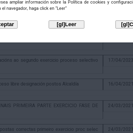
esea ampliar información sobre la Política de cookies y configurac
 el navegador, haga click en "Leer"
ercicio e puntuación provisional de concurso
10/07/202
itiva concurso e anuncio final do proceso de
19/02/202
óns ao segundo exercicio proceso selectivo
17/04/202
o libre designación postos Alcaldía
16/04/202
NAIS PRIMEIRA PARTE EXERCICIO FASE DE
24/03/202
stas correctas primeiro exercicio proc selec
24/03/202