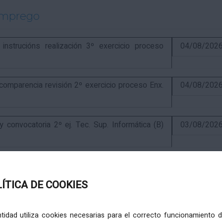
emprego
strucións realización 3º exercicio proceso
04/08/202
parencia revisión 2º exercicio proceso Enx.
04/08/202
onvocatoria 2º ej. Tec. Sup. Informática (B)
03/08/202
exercicio e finalización proceso Tec. Sup.
31/07/202
LÍTICA DE COOKIES
ercicio e anuncio final proceso elaboración
24/07/202
entidad utiliza cookies necesarias para el correcto funcionamiento d