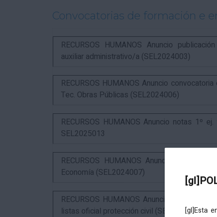
Convocatorias de formación e 
RECURSOS HUMANOS Anuncio publicación in
auxiliar administrativo/a (SEL2024003)
RECURSOS HUMANOS Anuncio convocatoria com
Tec. Obras Públicas (SEL2024006)
RECURSOS HUMANOS Anuncio notas 1º ej. y c
SEL2025013
RECURSOS HUMANOS Anuncio resultados 3º 
Economía (SEL2024007)
[gl]PO
RECURSOS HUMANOS Anuncio resultados 1º ex
listas oficial protección civil (SEL2026016)
[gl]Esta 