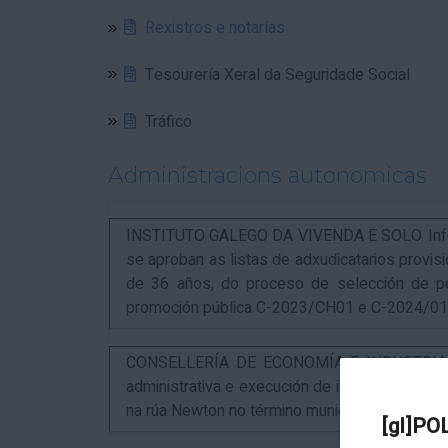
Rexistros e notarías
Tesourería Xeral da Seguridade Social
Tráfico
Administracions autonomicas
INSTITUTO GALEGO DA VIVENDA E SOLO. Infor
se aproban as listas de adxudicatarios provi
de 36 años, do proceso de selección de p
promoción pública C-2023/CH01 e C-2024/0
CONSELLERÍA DE ECONOMÍA E INDUSTRIA. An
administrativa e execución de instalacións pa
na rúa Newton no término municipal da Coruña
[gl]PO