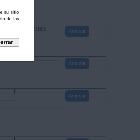
e su sitio
ión de las
6
02/09/2026
Amosar
5
Amosar
0
Amosar