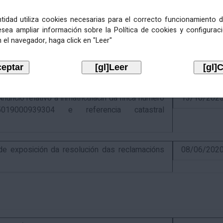
entidad utiliza cookies necesarias para el correcto funcionamiento d
esea ampliar información sobre la Política de cookies y configurac
 el navegador, haga click en "Leer"
ativo á recadación das cotas estatais e
21/07/202
Económicas de 2026, cuxa xestión recadatoria
n Tributaria.
io relativo á inmatriculacin da finca número
13/10/202
019000939304 e referencia catastral
 exposición da resolución das reclamacións
08/06/202