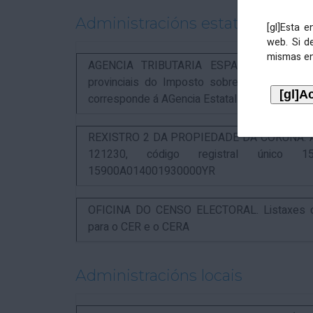
Administracións estatais
[gl]Esta 
web. Si d
mismas en
AGENCIA TRIBUTARIA ESPAÑOLA. Aviso rel
provinciais do Imposto sobre Actividades 
corresponde á AGencia Estatal de Administració
REXISTRO 2 DA PROPIEDADE DA CORUÑA. Anunc
121230, código registral único 15
15900A014001930000YR
OFICINA DO CENSO ELECTORAL. Listaxes de
para o CER e o CERA
Administracións locais