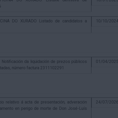
CINA DO XURADO. Listaxe definitiva de
10/01/202
6
INA DO XURADO Listado de candidatos a
10/10/202
ificación da liquidación de prezos públicos
01/04/202
estadas, número factura 2311102291
elativo á acta de presentación, adveración
24/07/202
estamento en perigo de morte de Don José-Luís