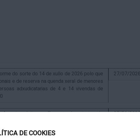
me do sorte do 14 de xullo de 2026 polo que
27/07/202
sionais e de reserva na quenda xeral de menores
ersoas adxudicatarias de 4 e 14 vivendas de
10
uncio relativo ao Proxecto de autorización
07/01/202
ra a instalación de nova ERM 16/4 Q.9000-D sita
, exp. IN627A 2024/4-1
LÍTICA DE COOKIES