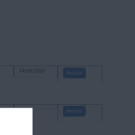
6
14/08/2026
Amosar
5
Amosar