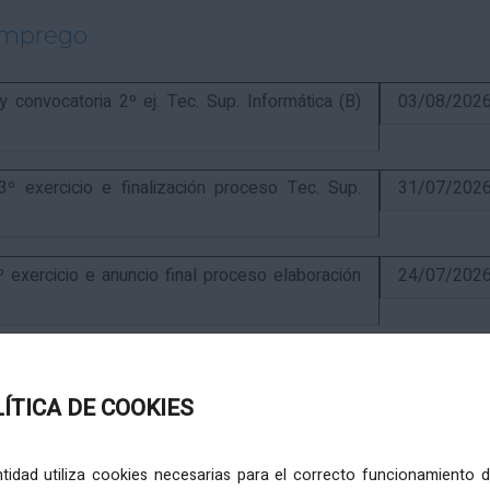
emprego
onvocatoria 2º ej. Tec. Sup. Informática (B)
03/08/202
exercicio e finalización proceso Tec. Sup.
31/07/202
ercicio e anuncio final proceso elaboración
24/07/202
ercicio e puntuación provisional de concurso
10/07/202
LÍTICA DE COOKIES
itiva concurso e anuncio final do proceso de
19/02/202
entidad utiliza cookies necesarias para el correcto funcionamiento d