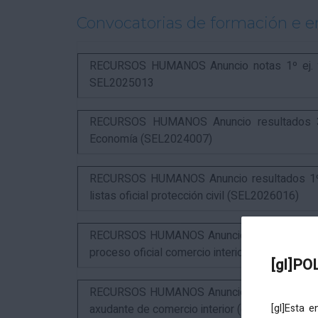
Convocatorias de formación e 
RECURSOS HUMANOS Anuncio notas 1º ej. y c
SEL2025013
RECURSOS HUMANOS Anuncio resultados 3º 
Economía (SEL2024007)
RECURSOS HUMANOS Anuncio resultados 1º ex
listas oficial protección civil (SEL2026016)
RECURSOS HUMANOS Anuncio resultados 2º ex
proceso oficial comercio interior (SEL2023015
[gl]PO
RECURSOS HUMANOS Anuncio puntuación defin
axudante de comercio interior (estabilización)
[gl]Esta 