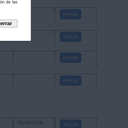
ión de las
3
Amosar
1
Amosar
1
Amosar
1
Amosar
6
03/09/2026
Amosar