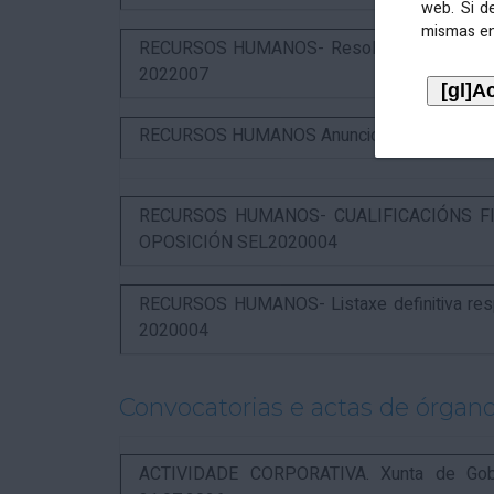
web. Si d
mismas en
RECURSOS HUMANOS- Resolución das alegaci
2022007
RECURSOS HUMANOS Anuncio admitidos proces
RECURSOS HUMANOS- CUALIFICACIÓNS FI
OPOSICIÓN SEL2020004
RECURSOS HUMANOS- Listaxe definitiva respo
2020004
Convocatorias e actas de órgano
ACTIVIDADE CORPORATIVA. Xunta de Gobern