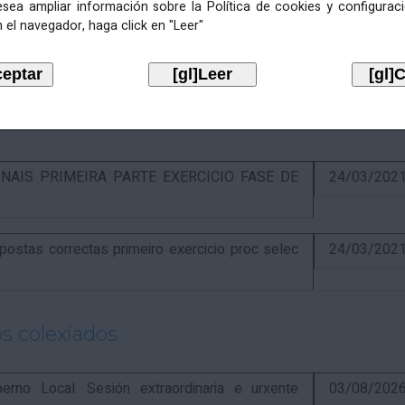
esea ampliar información sobre la Política de cookies y configurac
 el navegador, haga click en "Leer"
óns ao segundo exercicio proceso selectivo
17/04/202
o libre designación postos Alcaldía
16/04/202
NAIS PRIMEIRA PARTE EXERCICIO FASE DE
24/03/202
stas correctas primeiro exercicio proc selec
24/03/202
s colexiados
o Local. Sesión extraordinaria e urxente
03/08/202