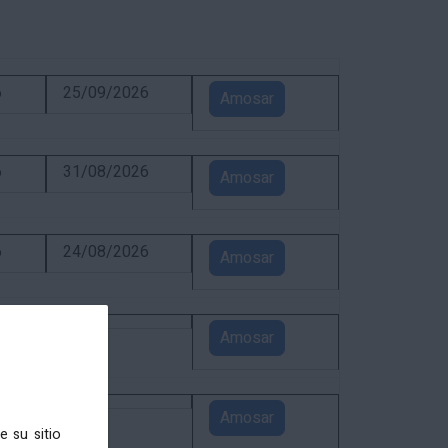
6
25/09/2026
Amosar
6
31/08/2026
Amosar
6
24/08/2026
Amosar
5
Amosar
4
Amosar
e su sitio